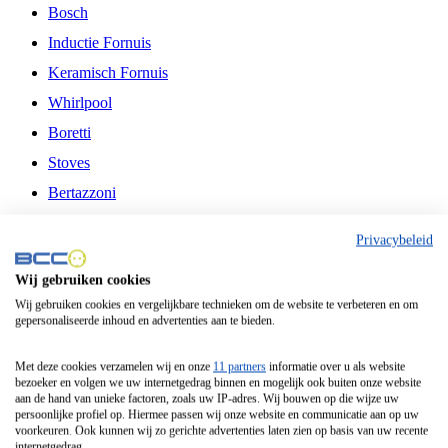
Bosch
Inductie Fornuis
Keramisch Fornuis
Whirlpool
Boretti
Stoves
Bertazzoni
Belling
Privacybeleid
Fitelli
Wij gebruiken cookies
Airfryer
Wij gebruiken cookies en vergelijkbare technieken om de website te verbeteren en om
gepersonaliseerde inhoud en advertenties aan te bieden.
Frituurpan
Contactgrill
Met deze cookies verzamelen wij en onze
11 partners
informatie over u als website
bezoeker en volgen we uw internetgedrag binnen en mogelijk ook buiten onze website
Broodbakmachine
aan de hand van unieke factoren, zoals uw IP-adres. Wij bouwen op die wijze uw
persoonlijke profiel op. Hiermee passen wij onze website en communicatie aan op uw
Broodrooster
voorkeuren. Ook kunnen wij zo gerichte advertenties laten zien op basis van uw recente
internetgedrag.