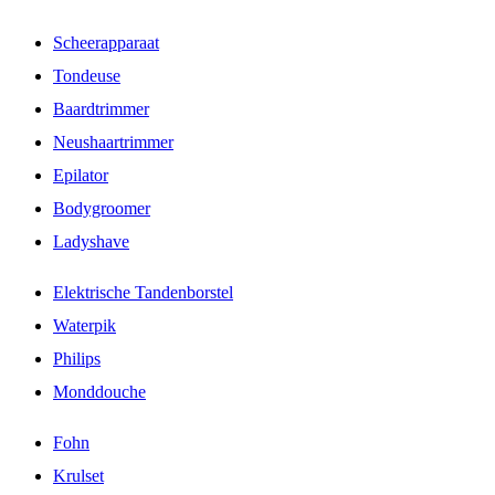
Scheerapparaat
Tondeuse
Baardtrimmer
Neushaartrimmer
Epilator
Bodygroomer
Ladyshave
Elektrische Tandenborstel
Waterpik
Philips
Monddouche
Fohn
Krulset