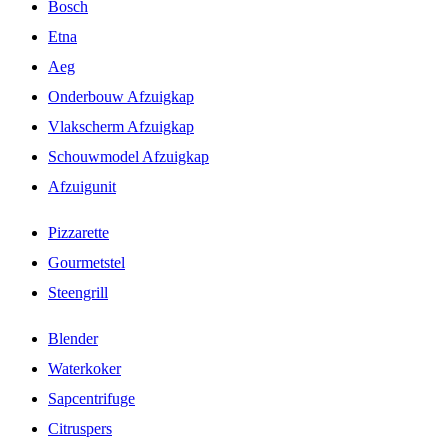
Bosch
Etna
Aeg
Onderbouw Afzuigkap
Vlakscherm Afzuigkap
Schouwmodel Afzuigkap
Afzuigunit
Pizzarette
Gourmetstel
Steengrill
Blender
Waterkoker
Sapcentrifuge
Citruspers