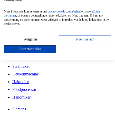
Grillplaat
Meer informatie kunt u lezen in ons
privacybeleid
,
cookiebeleid
en onze
affiliate
Vrijstaande Magnetron
disclaimer
, of opent u de instellingen door te klikken op 'Nee, pas aan'. U kunt uw
toestemming op ieder moment weer wijzigen of intrekken via de knop linksonder in uw
Vrijstaande Kookplaat
beeldscherm.
Inbouw Inductie Kookplaat
Inbouw Gaskookplaat
Weigeren
Nee, pas aan
Inbouw Keramische Kookplaat
Accepteer alles
Kookplaat Accessoires
Staafmixer
Keukenmachine
Hakmolen
Foodprocessor
Handmixer
Siemens