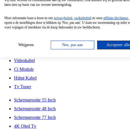
wij onze website en communicatie aan op uw voorkeuren. Ook kunnen wij zo gerichte adver
Tcl
laten zien op basis van uw recente internetgedrag.
Schermgrootte 70 Inch
Meer informatie kunt u lezen in ons
privacybeleid
,
cookiebeleid
en onze
affiliate disclaimer
,
Hd Led Tv
opent u de instellingen door te klikken op 'Nee, pas aan'. U kunt uw toestemming op ieder
weer wijzigen of intrekken via de knop linksonder in uw beeldscherm.
Tv Beugel
Antennekabel
Weigeren
Nee, pas aan
Accepteer alle
Universele Afstandsbediening
Videokabel
Ci Module
Hdmi Kabel
Tv Tuner
Schermgrootte 55 Inch
Schermgrootte 48 Inch
Schermgrootte 77 Inch
4K Oled Tv