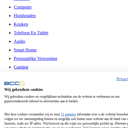
Computer
Huishouden
Keuken
Telefoon En Tablet
Audio
Smart Home
Persoonlijke Verzorging
Gaming
Vrije Tijd
Privac
Philips
Wij gebruiken cookies
Wij gebruiken cookies en vergelijkbare technieken om de website te verbeteren en om
Schermgrootte 24 Inch
gepersonaliseerde inhoud en advertenties aan te bieden.
Schermgrootte 75 Inch
Schermgrootte 85 Inch
Met deze cookies verzamelen wij en onze
11 partners
informatie over u als website bezoeke
volgen we uw internetgedrag binnen en mogelijk ook buiten onze website aan de hand van 
Schermgrootte 98 Inch
factoren, zoals uw IP-adres. Wij bouwen op die wijze uw persoonlijke profiel op. Hiermee 