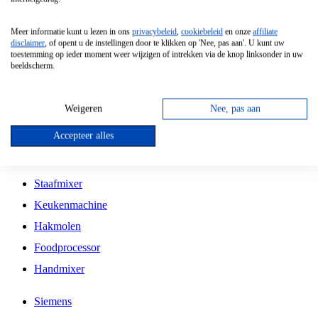
Grillplaat
Meer informatie kunt u lezen in ons
privacybeleid
,
cookiebeleid
en onze
affiliate
Vrijstaande Magnetron
disclaimer
, of opent u de instellingen door te klikken op 'Nee, pas aan'. U kunt uw
toestemming op ieder moment weer wijzigen of intrekken via de knop linksonder in uw
Vrijstaande Kookplaat
beeldscherm.
Inbouw Inductie Kookplaat
Inbouw Gaskookplaat
Weigeren
Nee, pas aan
Inbouw Keramische Kookplaat
Accepteer alles
Kookplaat Accessoires
Staafmixer
Keukenmachine
Hakmolen
Foodprocessor
Handmixer
Siemens