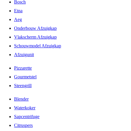
Bosch
Etna
Aeg
Onderbouw Afzuigkap
Vlakscherm Afzuigkap
Schouwmodel Afzuigkap
Afzuigunit
Pizzarette
Gourmetstel
Steengrill
Blender
Waterkoker
Sapcentrifuge
Citruspers