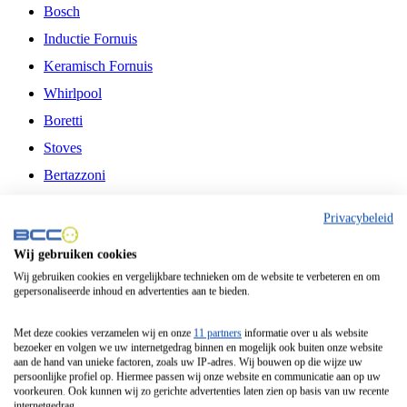
Bosch
Inductie Fornuis
Keramisch Fornuis
Whirlpool
Boretti
Stoves
Bertazzoni
Belling
Privacybeleid
Fitelli
Wij gebruiken cookies
Airfryer
Wij gebruiken cookies en vergelijkbare technieken om de website te verbeteren en om
gepersonaliseerde inhoud en advertenties aan te bieden.
Frituurpan
Contactgrill
Met deze cookies verzamelen wij en onze
11 partners
informatie over u als website
bezoeker en volgen we uw internetgedrag binnen en mogelijk ook buiten onze website
Broodbakmachine
aan de hand van unieke factoren, zoals uw IP-adres. Wij bouwen op die wijze uw
persoonlijke profiel op. Hiermee passen wij onze website en communicatie aan op uw
Broodrooster
voorkeuren. Ook kunnen wij zo gerichte advertenties laten zien op basis van uw recente
internetgedrag.