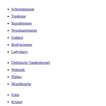
Scheerapparaat
Tondeuse
Baardtrimmer
Neushaartrimmer
Epilator
Bodygroomer
Ladyshave
Elektrische Tandenborstel
Waterpik
Philips
Monddouche
Fohn
Krulset