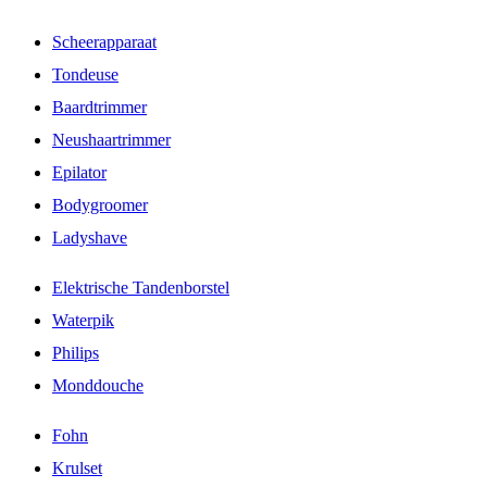
Scheerapparaat
Tondeuse
Baardtrimmer
Neushaartrimmer
Epilator
Bodygroomer
Ladyshave
Elektrische Tandenborstel
Waterpik
Philips
Monddouche
Fohn
Krulset