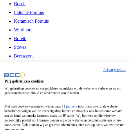
Bosch
Inductie Fornuis
Keramisch Fornuis
Whirlpool
Boretti
Stoves
Bertazzoni
Belling
Privacybeleid
Fitelli
Wij gebruiken cookies
Airfryer
Wij gebruiken cookies en vergelijkbare technieken om de website te verbeteren en om
gepersonaliseerde inhoud en advertenties aan te bieden.
Frituurpan
Contactgrill
Met deze cookies verzamelen wij en onze
11 partners
informatie over u als website
bezoeker en volgen we uw internetgedrag binnen en mogelijk ook buiten onze website
Broodbakmachine
aan de hand van unieke factoren, zoals uw IP-adres. Wij bouwen op die wijze uw
persoonlijke profiel op. Hiermee passen wij onze website en communicatie aan op uw
Broodrooster
voorkeuren. Ook kunnen wij zo gerichte advertenties laten zien op basis van uw recente
internetgedrag.