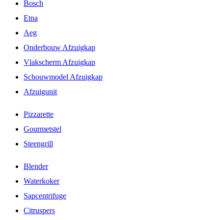
Bosch
Etna
Aeg
Onderbouw Afzuigkap
Vlakscherm Afzuigkap
Schouwmodel Afzuigkap
Afzuigunit
Pizzarette
Gourmetstel
Steengrill
Blender
Waterkoker
Sapcentrifuge
Citruspers