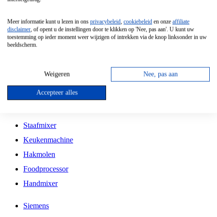
Grillplaat
Meer informatie kunt u lezen in ons
privacybeleid
,
cookiebeleid
en onze
affiliate
Vrijstaande Magnetron
disclaimer
, of opent u de instellingen door te klikken op 'Nee, pas aan'. U kunt uw
toestemming op ieder moment weer wijzigen of intrekken via de knop linksonder in uw
Vrijstaande Kookplaat
beeldscherm.
Inbouw Inductie Kookplaat
Inbouw Gaskookplaat
Weigeren
Nee, pas aan
Inbouw Keramische Kookplaat
Accepteer alles
Kookplaat Accessoires
Staafmixer
Keukenmachine
Hakmolen
Foodprocessor
Handmixer
Siemens