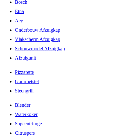
Bosch
Etna
Aeg
Onderbouw Afzuigkap
Vlakscherm Afzuigkap
Schouwmodel Afzuigkap
Afzuigunit
Pizzarette
Gourmetstel
Steengrill
Blender
Waterkoker
Sapcentrifuge
Citruspers