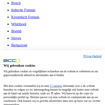
Bosch
Inductie Fornuis
Keramisch Fornuis
Whirlpool
Boretti
Stoves
Bertazzoni
Belling
Privacybeleid
Fitelli
Wij gebruiken cookies
Airfryer
Wij gebruiken cookies en vergelijkbare technieken om de website te verbeteren en om
gepersonaliseerde inhoud en advertenties aan te bieden.
Frituurpan
Contactgrill
Met deze cookies verzamelen wij en onze
11 partners
informatie over u als website
bezoeker en volgen we uw internetgedrag binnen en mogelijk ook buiten onze website
Broodbakmachine
aan de hand van unieke factoren, zoals uw IP-adres. Wij bouwen op die wijze uw
persoonlijke profiel op. Hiermee passen wij onze website en communicatie aan op uw
Broodrooster
voorkeuren. Ook kunnen wij zo gerichte advertenties laten zien op basis van uw recente
internetgedrag.