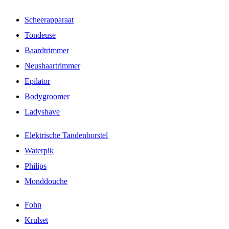
Scheerapparaat
Tondeuse
Baardtrimmer
Neushaartrimmer
Epilator
Bodygroomer
Ladyshave
Elektrische Tandenborstel
Waterpik
Philips
Monddouche
Fohn
Krulset