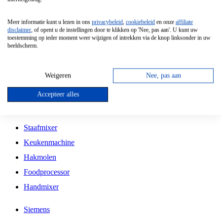
Grillplaat
Meer informatie kunt u lezen in ons
privacybeleid
,
cookiebeleid
en onze
affiliate
Vrijstaande Magnetron
disclaimer
, of opent u de instellingen door te klikken op 'Nee, pas aan'. U kunt uw
toestemming op ieder moment weer wijzigen of intrekken via de knop linksonder in uw
Vrijstaande Kookplaat
beeldscherm.
Inbouw Inductie Kookplaat
Inbouw Gaskookplaat
Weigeren
Nee, pas aan
Inbouw Keramische Kookplaat
Accepteer alles
Kookplaat Accessoires
Staafmixer
Keukenmachine
Hakmolen
Foodprocessor
Handmixer
Siemens