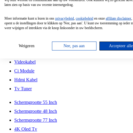
wij onze website en communicatie aan op uw voorkeuren. Ook kunnen wij zo gerichte adver
Tcl
laten zien op basis van uw recente internetgedrag.
Schermgrootte 70 Inch
Meer informatie kunt u lezen in ons
privacybeleid
,
cookiebeleid
en onze
affiliate disclaimer
,
Hd Led Tv
opent u de instellingen door te klikken op 'Nee, pas aan'. U kunt uw toestemming op ieder
weer wijzigen of intrekken via de knop linksonder in uw beeldscherm.
Tv Beugel
Antennekabel
Weigeren
Nee, pas aan
Accepteer alle
Universele Afstandsbediening
Videokabel
Ci Module
Hdmi Kabel
Tv Tuner
Schermgrootte 55 Inch
Schermgrootte 48 Inch
Schermgrootte 77 Inch
4K Oled Tv