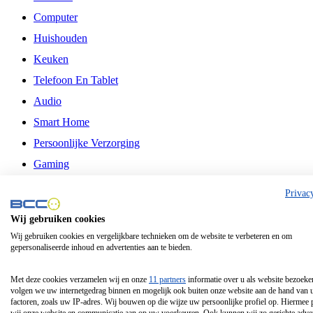
Computer
Huishouden
Keuken
Telefoon En Tablet
Audio
Smart Home
Persoonlijke Verzorging
Gaming
Vrije Tijd
Privac
Philips
Wij gebruiken cookies
Wij gebruiken cookies en vergelijkbare technieken om de website te verbeteren en om
Schermgrootte 24 Inch
gepersonaliseerde inhoud en advertenties aan te bieden.
Schermgrootte 75 Inch
Schermgrootte 85 Inch
Met deze cookies verzamelen wij en onze
11 partners
informatie over u als website bezoeke
volgen we uw internetgedrag binnen en mogelijk ook buiten onze website aan de hand van 
Schermgrootte 98 Inch
factoren, zoals uw IP-adres. Wij bouwen op die wijze uw persoonlijke profiel op. Hiermee 