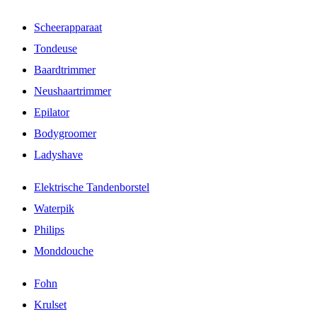
Scheerapparaat
Tondeuse
Baardtrimmer
Neushaartrimmer
Epilator
Bodygroomer
Ladyshave
Elektrische Tandenborstel
Waterpik
Philips
Monddouche
Fohn
Krulset