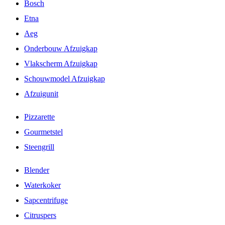
Bosch
Etna
Aeg
Onderbouw Afzuigkap
Vlakscherm Afzuigkap
Schouwmodel Afzuigkap
Afzuigunit
Pizzarette
Gourmetstel
Steengrill
Blender
Waterkoker
Sapcentrifuge
Citruspers