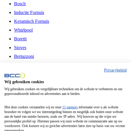
Bosch
Inductie Fornuis
Keramisch Fornuis
Whirlpool
Boretti
Stoves
Bertazzoni
Belling
Privacybeleid
Fitelli
Wij gebruiken cookies
Airfryer
Wij gebruiken cookies en vergelijkbare technieken om de website te verbeteren en om
gepersonaliseerde inhoud en advertenties aan te bieden.
Frituurpan
Contactgrill
Met deze cookies verzamelen wij en onze
11 partners
informatie over u als website
bezoeker en volgen we uw internetgedrag binnen en mogelijk ook buiten onze website
Broodbakmachine
aan de hand van unieke factoren, zoals uw IP-adres. Wij bouwen op die wijze uw
persoonlijke profiel op. Hiermee passen wij onze website en communicatie aan op uw
Broodrooster
voorkeuren. Ook kunnen wij zo gerichte advertenties laten zien op basis van uw recente
internetgedrag.