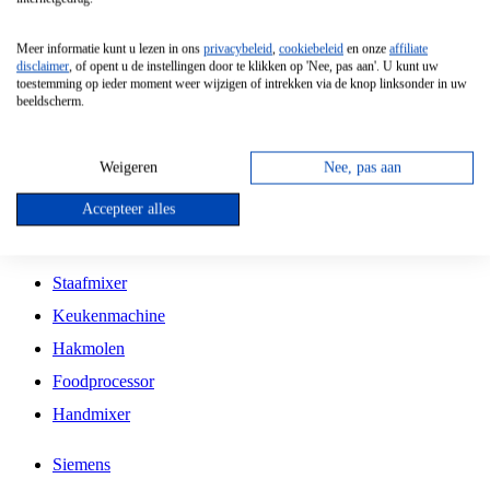
Grillplaat
Meer informatie kunt u lezen in ons
privacybeleid
,
cookiebeleid
en onze
affiliate
Vrijstaande Magnetron
disclaimer
, of opent u de instellingen door te klikken op 'Nee, pas aan'. U kunt uw
toestemming op ieder moment weer wijzigen of intrekken via de knop linksonder in uw
Vrijstaande Kookplaat
beeldscherm.
Inbouw Inductie Kookplaat
Inbouw Gaskookplaat
Weigeren
Nee, pas aan
Inbouw Keramische Kookplaat
Accepteer alles
Kookplaat Accessoires
Staafmixer
Keukenmachine
Hakmolen
Foodprocessor
Handmixer
Siemens