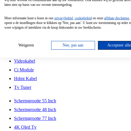
wij onze website en communicatie aan op uw voorkeuren. Ook kunnen wij zo gerichte adver
Tcl
laten zien op basis van uw recente internetgedrag.
Schermgrootte 70 Inch
Meer informatie kunt u lezen in ons
privacybeleid
,
cookiebeleid
en onze
affiliate disclaimer
,
Hd Led Tv
opent u de instellingen door te klikken op 'Nee, pas aan'. U kunt uw toestemming op ieder
weer wijzigen of intrekken via de knop linksonder in uw beeldscherm.
Tv Beugel
Antennekabel
Weigeren
Nee, pas aan
Accepteer alle
Universele Afstandsbediening
Videokabel
Ci Module
Hdmi Kabel
Tv Tuner
Schermgrootte 55 Inch
Schermgrootte 48 Inch
Schermgrootte 77 Inch
4K Oled Tv