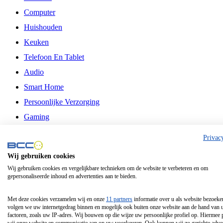
Computer
Huishouden
Keuken
Telefoon En Tablet
Audio
Smart Home
Persoonlijke Verzorging
Gaming
Vrije Tijd
Privac
Philips
Wij gebruiken cookies
Wij gebruiken cookies en vergelijkbare technieken om de website te verbeteren en om
Schermgrootte 24 Inch
gepersonaliseerde inhoud en advertenties aan te bieden.
Schermgrootte 75 Inch
Schermgrootte 85 Inch
Met deze cookies verzamelen wij en onze
11 partners
informatie over u als website bezoeke
volgen we uw internetgedrag binnen en mogelijk ook buiten onze website aan de hand van 
Schermgrootte 98 Inch
factoren, zoals uw IP-adres. Wij bouwen op die wijze uw persoonlijke profiel op. Hiermee 