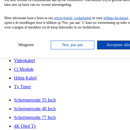
wij onze website en communicatie aan op uw voorkeuren. Ook kunnen wij zo gerichte adver
Tcl
laten zien op basis van uw recente internetgedrag.
Schermgrootte 70 Inch
Meer informatie kunt u lezen in ons
privacybeleid
,
cookiebeleid
en onze
affiliate disclaimer
,
Hd Led Tv
opent u de instellingen door te klikken op 'Nee, pas aan'. U kunt uw toestemming op ieder
weer wijzigen of intrekken via de knop linksonder in uw beeldscherm.
Tv Beugel
Antennekabel
Weigeren
Nee, pas aan
Accepteer alle
Universele Afstandsbediening
Videokabel
Ci Module
Hdmi Kabel
Tv Tuner
Schermgrootte 55 Inch
Schermgrootte 48 Inch
Schermgrootte 77 Inch
4K Oled Tv