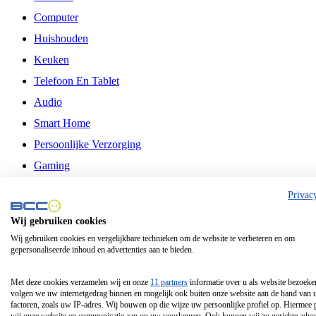
Computer
Huishouden
Keuken
Telefoon En Tablet
Audio
Smart Home
Persoonlijke Verzorging
Gaming
Vrije Tijd
Privac
Philips
Wij gebruiken cookies
Wij gebruiken cookies en vergelijkbare technieken om de website te verbeteren en om
Schermgrootte 24 Inch
gepersonaliseerde inhoud en advertenties aan te bieden.
Schermgrootte 75 Inch
Schermgrootte 85 Inch
Met deze cookies verzamelen wij en onze
11 partners
informatie over u als website bezoeke
volgen we uw internetgedrag binnen en mogelijk ook buiten onze website aan de hand van 
Schermgrootte 98 Inch
factoren, zoals uw IP-adres. Wij bouwen op die wijze uw persoonlijke profiel op. Hiermee 