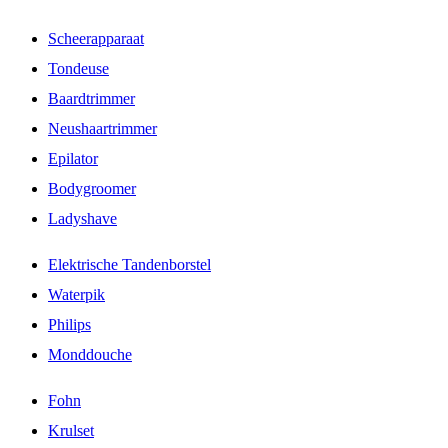
Scheerapparaat
Tondeuse
Baardtrimmer
Neushaartrimmer
Epilator
Bodygroomer
Ladyshave
Elektrische Tandenborstel
Waterpik
Philips
Monddouche
Fohn
Krulset