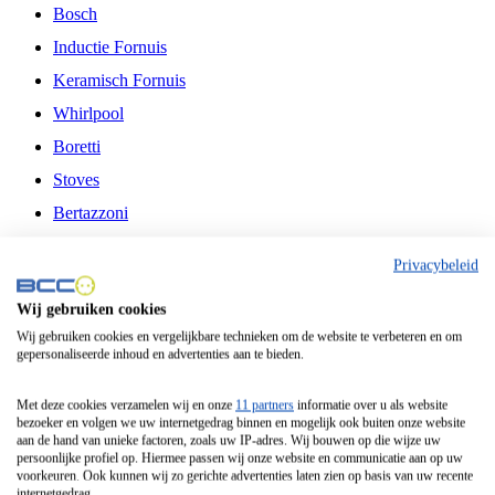
Bosch
Inductie Fornuis
Keramisch Fornuis
Whirlpool
Boretti
Stoves
Bertazzoni
Belling
Privacybeleid
Fitelli
Wij gebruiken cookies
Airfryer
Wij gebruiken cookies en vergelijkbare technieken om de website te verbeteren en om
gepersonaliseerde inhoud en advertenties aan te bieden.
Frituurpan
Contactgrill
Met deze cookies verzamelen wij en onze
11 partners
informatie over u als website
bezoeker en volgen we uw internetgedrag binnen en mogelijk ook buiten onze website
Broodbakmachine
aan de hand van unieke factoren, zoals uw IP-adres. Wij bouwen op die wijze uw
persoonlijke profiel op. Hiermee passen wij onze website en communicatie aan op uw
Broodrooster
voorkeuren. Ook kunnen wij zo gerichte advertenties laten zien op basis van uw recente
internetgedrag.