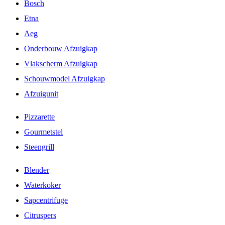
Bosch
Etna
Aeg
Onderbouw Afzuigkap
Vlakscherm Afzuigkap
Schouwmodel Afzuigkap
Afzuigunit
Pizzarette
Gourmetstel
Steengrill
Blender
Waterkoker
Sapcentrifuge
Citruspers