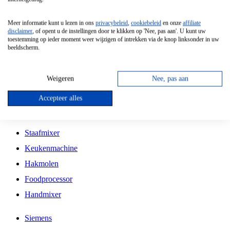
Grillplaat
Meer informatie kunt u lezen in ons
privacybeleid
,
cookiebeleid
en onze
affiliate
Vrijstaande Magnetron
disclaimer
, of opent u de instellingen door te klikken op 'Nee, pas aan'. U kunt uw
toestemming op ieder moment weer wijzigen of intrekken via de knop linksonder in uw
Vrijstaande Kookplaat
beeldscherm.
Inbouw Inductie Kookplaat
Inbouw Gaskookplaat
Weigeren
Nee, pas aan
Inbouw Keramische Kookplaat
Accepteer alles
Kookplaat Accessoires
Staafmixer
Keukenmachine
Hakmolen
Foodprocessor
Handmixer
Siemens