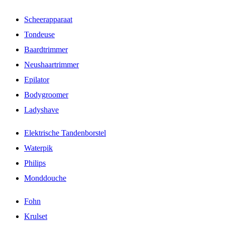
Scheerapparaat
Tondeuse
Baardtrimmer
Neushaartrimmer
Epilator
Bodygroomer
Ladyshave
Elektrische Tandenborstel
Waterpik
Philips
Monddouche
Fohn
Krulset