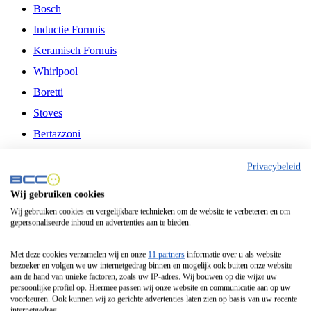
Bosch
Inductie Fornuis
Keramisch Fornuis
Whirlpool
Boretti
Stoves
Bertazzoni
Belling
Privacybeleid
Fitelli
Wij gebruiken cookies
Airfryer
Wij gebruiken cookies en vergelijkbare technieken om de website te verbeteren en om
gepersonaliseerde inhoud en advertenties aan te bieden.
Frituurpan
Contactgrill
Met deze cookies verzamelen wij en onze
11 partners
informatie over u als website
bezoeker en volgen we uw internetgedrag binnen en mogelijk ook buiten onze website
Broodbakmachine
aan de hand van unieke factoren, zoals uw IP-adres. Wij bouwen op die wijze uw
persoonlijke profiel op. Hiermee passen wij onze website en communicatie aan op uw
Broodrooster
voorkeuren. Ook kunnen wij zo gerichte advertenties laten zien op basis van uw recente
internetgedrag.