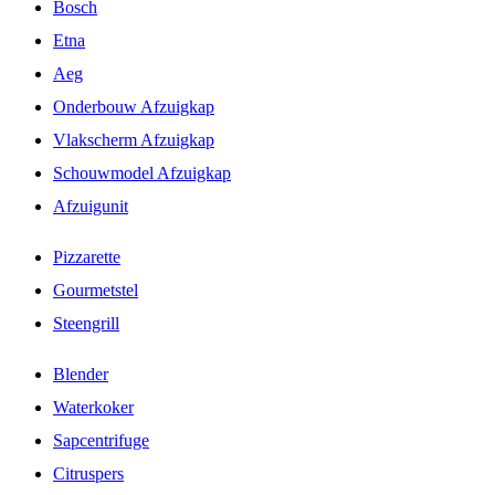
Bosch
Etna
Aeg
Onderbouw Afzuigkap
Vlakscherm Afzuigkap
Schouwmodel Afzuigkap
Afzuigunit
Pizzarette
Gourmetstel
Steengrill
Blender
Waterkoker
Sapcentrifuge
Citruspers