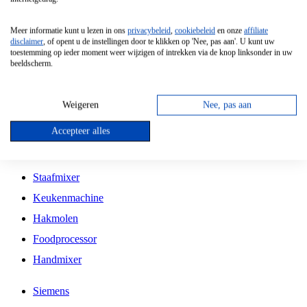
Grillplaat
Meer informatie kunt u lezen in ons
privacybeleid
,
cookiebeleid
en onze
affiliate
Vrijstaande Magnetron
disclaimer
, of opent u de instellingen door te klikken op 'Nee, pas aan'. U kunt uw
toestemming op ieder moment weer wijzigen of intrekken via de knop linksonder in uw
Vrijstaande Kookplaat
beeldscherm.
Inbouw Inductie Kookplaat
Inbouw Gaskookplaat
Weigeren
Nee, pas aan
Inbouw Keramische Kookplaat
Accepteer alles
Kookplaat Accessoires
Staafmixer
Keukenmachine
Hakmolen
Foodprocessor
Handmixer
Siemens