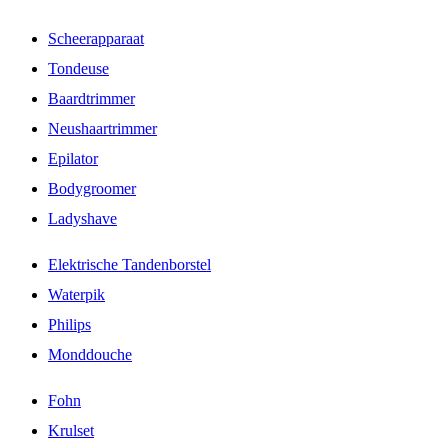
Scheerapparaat
Tondeuse
Baardtrimmer
Neushaartrimmer
Epilator
Bodygroomer
Ladyshave
Elektrische Tandenborstel
Waterpik
Philips
Monddouche
Fohn
Krulset