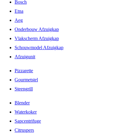
Bosch
Etna
Aeg
Onderbouw Afzuigkap
Vlakscherm Afzuigkap
Schouwmodel Afzuigkap
Afzuigunit
Pizzarette
Gourmetstel
Steengrill
Blender
Waterkoker
Sapcentrifuge
Citruspers