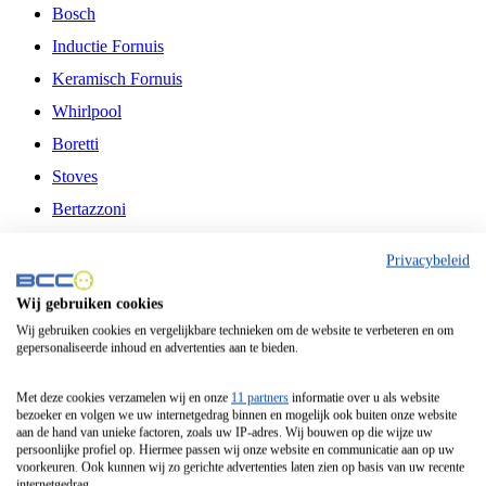
Bosch
Inductie Fornuis
Keramisch Fornuis
Whirlpool
Boretti
Stoves
Bertazzoni
Belling
Privacybeleid
Fitelli
Wij gebruiken cookies
Airfryer
Wij gebruiken cookies en vergelijkbare technieken om de website te verbeteren en om
gepersonaliseerde inhoud en advertenties aan te bieden.
Frituurpan
Contactgrill
Met deze cookies verzamelen wij en onze
11 partners
informatie over u als website
bezoeker en volgen we uw internetgedrag binnen en mogelijk ook buiten onze website
Broodbakmachine
aan de hand van unieke factoren, zoals uw IP-adres. Wij bouwen op die wijze uw
persoonlijke profiel op. Hiermee passen wij onze website en communicatie aan op uw
Broodrooster
voorkeuren. Ook kunnen wij zo gerichte advertenties laten zien op basis van uw recente
internetgedrag.