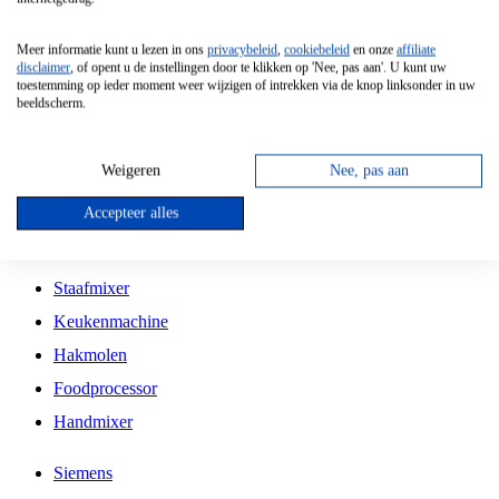
Grillplaat
Meer informatie kunt u lezen in ons
privacybeleid
,
cookiebeleid
en onze
affiliate
Vrijstaande Magnetron
disclaimer
, of opent u de instellingen door te klikken op 'Nee, pas aan'. U kunt uw
toestemming op ieder moment weer wijzigen of intrekken via de knop linksonder in uw
Vrijstaande Kookplaat
beeldscherm.
Inbouw Inductie Kookplaat
Inbouw Gaskookplaat
Weigeren
Nee, pas aan
Inbouw Keramische Kookplaat
Accepteer alles
Kookplaat Accessoires
Staafmixer
Keukenmachine
Hakmolen
Foodprocessor
Handmixer
Siemens