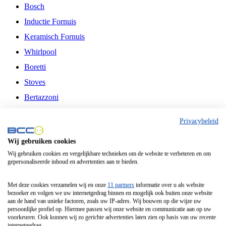
Bosch
Inductie Fornuis
Keramisch Fornuis
Whirlpool
Boretti
Stoves
Bertazzoni
Belling
Privacybeleid
Fitelli
Wij gebruiken cookies
Airfryer
Wij gebruiken cookies en vergelijkbare technieken om de website te verbeteren en om
gepersonaliseerde inhoud en advertenties aan te bieden.
Frituurpan
Contactgrill
Met deze cookies verzamelen wij en onze
11 partners
informatie over u als website
bezoeker en volgen we uw internetgedrag binnen en mogelijk ook buiten onze website
Broodbakmachine
aan de hand van unieke factoren, zoals uw IP-adres. Wij bouwen op die wijze uw
persoonlijke profiel op. Hiermee passen wij onze website en communicatie aan op uw
Broodrooster
voorkeuren. Ook kunnen wij zo gerichte advertenties laten zien op basis van uw recente
internetgedrag.