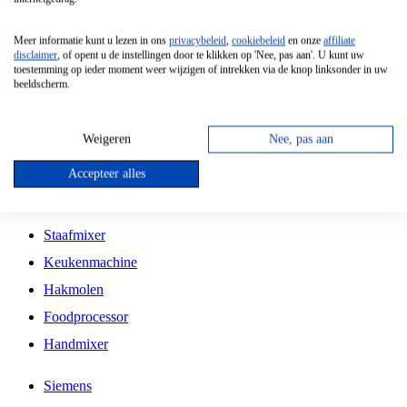
Grillplaat
Meer informatie kunt u lezen in ons
privacybeleid
,
cookiebeleid
en onze
affiliate
Vrijstaande Magnetron
disclaimer
, of opent u de instellingen door te klikken op 'Nee, pas aan'. U kunt uw
toestemming op ieder moment weer wijzigen of intrekken via de knop linksonder in uw
Vrijstaande Kookplaat
beeldscherm.
Inbouw Inductie Kookplaat
Inbouw Gaskookplaat
Weigeren
Nee, pas aan
Inbouw Keramische Kookplaat
Accepteer alles
Kookplaat Accessoires
Staafmixer
Keukenmachine
Hakmolen
Foodprocessor
Handmixer
Siemens