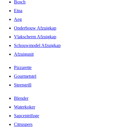
Bosch
Etna
Aeg
Onderbouw Afzuigkap
Vlakscherm Afzuigkap
Schouwmodel Afzuigkap
Afzuigunit
Pizzarette
Gourmetstel
Steengrill
Blender
Waterkoker
Sapcentrifuge
Citruspers