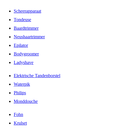
Scheerapparaat
Tondeuse
Baardtrimmer
Neushaartrimmer
Epilator
Bodygroomer
Ladyshave
Elektrische Tandenborstel
Waterpik
Philips
Monddouche
Fohn
Krulset