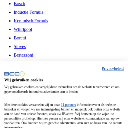
Bosch
Inductie Fornuis
Keramisch Fornuis
Whirlpool
Boretti
Stoves
Bertazzoni
Belling
Privacybeleid
Fitelli
Wij gebruiken cookies
Airfryer
Wij gebruiken cookies en vergelijkbare technieken om de website te verbeteren en om
gepersonaliseerde inhoud en advertenties aan te bieden.
Frituurpan
Contactgrill
Met deze cookies verzamelen wij en onze
11 partners
informatie over u als website
bezoeker en volgen we uw internetgedrag binnen en mogelijk ook buiten onze website
Broodbakmachine
aan de hand van unieke factoren, zoals uw IP-adres. Wij bouwen op die wijze uw
persoonlijke profiel op. Hiermee passen wij onze website en communicatie aan op uw
Broodrooster
voorkeuren. Ook kunnen wij zo gerichte advertenties laten zien op basis van uw recente
internetgedrag.