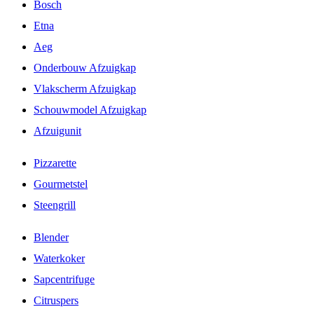
Bosch
Etna
Aeg
Onderbouw Afzuigkap
Vlakscherm Afzuigkap
Schouwmodel Afzuigkap
Afzuigunit
Pizzarette
Gourmetstel
Steengrill
Blender
Waterkoker
Sapcentrifuge
Citruspers