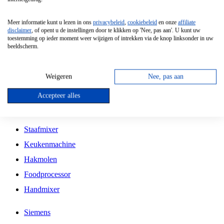
Grillplaat
Meer informatie kunt u lezen in ons
privacybeleid
,
cookiebeleid
en onze
affiliate
Vrijstaande Magnetron
disclaimer
, of opent u de instellingen door te klikken op 'Nee, pas aan'. U kunt uw
toestemming op ieder moment weer wijzigen of intrekken via de knop linksonder in uw
Vrijstaande Kookplaat
beeldscherm.
Inbouw Inductie Kookplaat
Inbouw Gaskookplaat
Weigeren
Nee, pas aan
Inbouw Keramische Kookplaat
Accepteer alles
Kookplaat Accessoires
Staafmixer
Keukenmachine
Hakmolen
Foodprocessor
Handmixer
Siemens