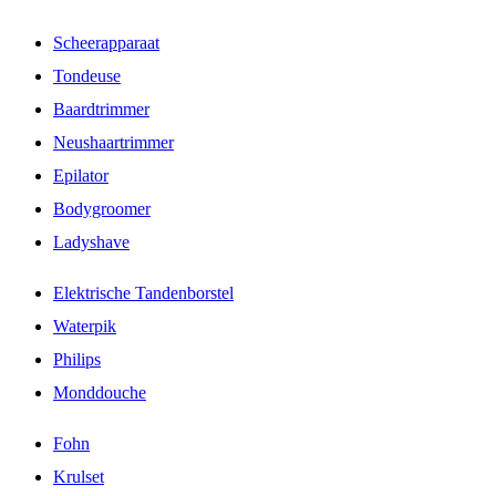
Scheerapparaat
Tondeuse
Baardtrimmer
Neushaartrimmer
Epilator
Bodygroomer
Ladyshave
Elektrische Tandenborstel
Waterpik
Philips
Monddouche
Fohn
Krulset