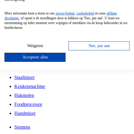
Grillplaat
Meer informatie kunt u lezen in ons
privacybeleid
,
cookiebeleid
en onze
affiliate
Vrijstaande Magnetron
disclaimer
, of opent u de instellingen door te klikken op 'Nee, pas aan'. U kunt uw
toestemming op ieder moment weer wijzigen of intrekken via de knop linksonder in uw
Vrijstaande Kookplaat
beeldscherm.
Inbouw Inductie Kookplaat
Inbouw Gaskookplaat
Weigeren
Nee, pas aan
Inbouw Keramische Kookplaat
Accepteer alles
Kookplaat Accessoires
Staafmixer
Keukenmachine
Hakmolen
Foodprocessor
Handmixer
Siemens