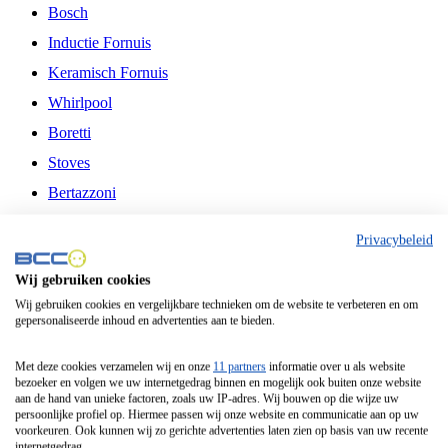
Bosch
Inductie Fornuis
Keramisch Fornuis
Whirlpool
Boretti
Stoves
Bertazzoni
Belling
Privacybeleid
Fitelli
Wij gebruiken cookies
Airfryer
Wij gebruiken cookies en vergelijkbare technieken om de website te verbeteren en om
gepersonaliseerde inhoud en advertenties aan te bieden.
Frituurpan
Contactgrill
Met deze cookies verzamelen wij en onze
11 partners
informatie over u als website
bezoeker en volgen we uw internetgedrag binnen en mogelijk ook buiten onze website
Broodbakmachine
aan de hand van unieke factoren, zoals uw IP-adres. Wij bouwen op die wijze uw
persoonlijke profiel op. Hiermee passen wij onze website en communicatie aan op uw
Broodrooster
voorkeuren. Ook kunnen wij zo gerichte advertenties laten zien op basis van uw recente
internetgedrag.