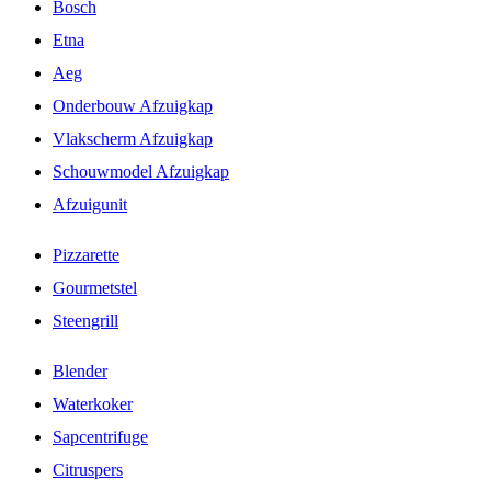
Bosch
Etna
Aeg
Onderbouw Afzuigkap
Vlakscherm Afzuigkap
Schouwmodel Afzuigkap
Afzuigunit
Pizzarette
Gourmetstel
Steengrill
Blender
Waterkoker
Sapcentrifuge
Citruspers