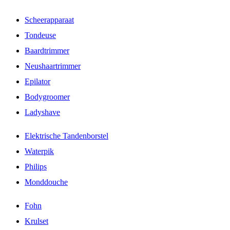
Scheerapparaat
Tondeuse
Baardtrimmer
Neushaartrimmer
Epilator
Bodygroomer
Ladyshave
Elektrische Tandenborstel
Waterpik
Philips
Monddouche
Fohn
Krulset