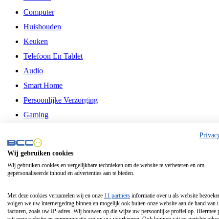
Computer
Huishouden
Keuken
Telefoon En Tablet
Audio
Smart Home
Persoonlijke Verzorging
Gaming
Vrije Tijd
Privac
Philips
Wij gebruiken cookies
Wij gebruiken cookies en vergelijkbare technieken om de website te verbeteren en om
Schermgrootte 24 Inch
gepersonaliseerde inhoud en advertenties aan te bieden.
Schermgrootte 75 Inch
Schermgrootte 85 Inch
Met deze cookies verzamelen wij en onze
11 partners
informatie over u als website bezoeke
volgen we uw internetgedrag binnen en mogelijk ook buiten onze website aan de hand van 
Schermgrootte 98 Inch
factoren, zoals uw IP-adres. Wij bouwen op die wijze uw persoonlijke profiel op. Hiermee 