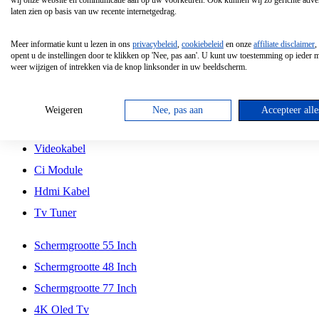
wij onze website en communicatie aan op uw voorkeuren. Ook kunnen wij zo gerichte adver
Tcl
laten zien op basis van uw recente internetgedrag.
Schermgrootte 70 Inch
Meer informatie kunt u lezen in ons
privacybeleid
,
cookiebeleid
en onze
affiliate disclaimer
,
Hd Led Tv
opent u de instellingen door te klikken op 'Nee, pas aan'. U kunt uw toestemming op ieder
weer wijzigen of intrekken via de knop linksonder in uw beeldscherm.
Tv Beugel
Antennekabel
Weigeren
Nee, pas aan
Accepteer alle
Universele Afstandsbediening
Videokabel
Ci Module
Hdmi Kabel
Tv Tuner
Schermgrootte 55 Inch
Schermgrootte 48 Inch
Schermgrootte 77 Inch
4K Oled Tv