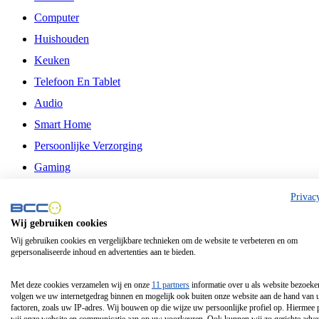
Computer
Huishouden
Keuken
Telefoon En Tablet
Audio
Smart Home
Persoonlijke Verzorging
Gaming
Vrije Tijd
Privac
Philips
Wij gebruiken cookies
Wij gebruiken cookies en vergelijkbare technieken om de website te verbeteren en om
Schermgrootte 24 Inch
gepersonaliseerde inhoud en advertenties aan te bieden.
Schermgrootte 75 Inch
Schermgrootte 85 Inch
Met deze cookies verzamelen wij en onze
11 partners
informatie over u als website bezoeke
volgen we uw internetgedrag binnen en mogelijk ook buiten onze website aan de hand van 
Schermgrootte 98 Inch
factoren, zoals uw IP-adres. Wij bouwen op die wijze uw persoonlijke profiel op. Hiermee 