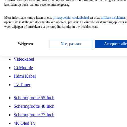
wij onze website en communicatie aan op uw voorkeuren. Ook kunnen wij zo gerichte adver
Tcl
laten zien op basis van uw recente internetgedrag.
Schermgrootte 70 Inch
Meer informatie kunt u lezen in ons
privacybeleid
,
cookiebeleid
en onze
affiliate disclaimer
,
Hd Led Tv
opent u de instellingen door te klikken op 'Nee, pas aan'. U kunt uw toestemming op ieder
weer wijzigen of intrekken via de knop linksonder in uw beeldscherm.
Tv Beugel
Antennekabel
Weigeren
Nee, pas aan
Accepteer alle
Universele Afstandsbediening
Videokabel
Ci Module
Hdmi Kabel
Tv Tuner
Schermgrootte 55 Inch
Schermgrootte 48 Inch
Schermgrootte 77 Inch
4K Oled Tv