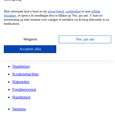
Grillplaat
Meer informatie kunt u lezen in ons
privacybeleid
,
cookiebeleid
en onze
affiliate
Vrijstaande Magnetron
disclaimer
, of opent u de instellingen door te klikken op 'Nee, pas aan'. U kunt uw
toestemming op ieder moment weer wijzigen of intrekken via de knop linksonder in uw
Vrijstaande Kookplaat
beeldscherm.
Inbouw Inductie Kookplaat
Inbouw Gaskookplaat
Weigeren
Nee, pas aan
Inbouw Keramische Kookplaat
Accepteer alles
Kookplaat Accessoires
Staafmixer
Keukenmachine
Hakmolen
Foodprocessor
Handmixer
Siemens