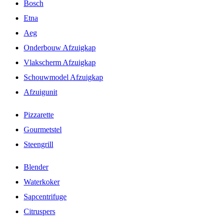
Bosch
Etna
Aeg
Onderbouw Afzuigkap
Vlakscherm Afzuigkap
Schouwmodel Afzuigkap
Afzuigunit
Pizzarette
Gourmetstel
Steengrill
Blender
Waterkoker
Sapcentrifuge
Citruspers