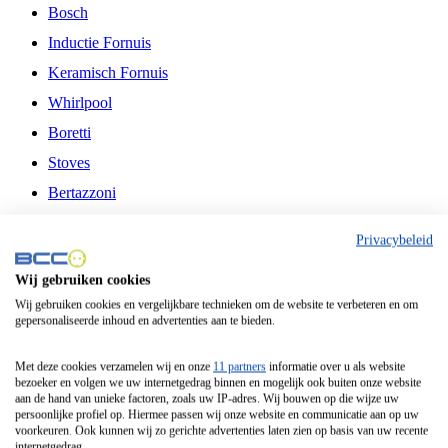
Bosch
Inductie Fornuis
Keramisch Fornuis
Whirlpool
Boretti
Stoves
Bertazzoni
Belling
Privacybeleid
Fitelli
Wij gebruiken cookies
Airfryer
Wij gebruiken cookies en vergelijkbare technieken om de website te verbeteren en om
gepersonaliseerde inhoud en advertenties aan te bieden.
Frituurpan
Contactgrill
Met deze cookies verzamelen wij en onze
11 partners
informatie over u als website
bezoeker en volgen we uw internetgedrag binnen en mogelijk ook buiten onze website
Broodbakmachine
aan de hand van unieke factoren, zoals uw IP-adres. Wij bouwen op die wijze uw
persoonlijke profiel op. Hiermee passen wij onze website en communicatie aan op uw
Broodrooster
voorkeuren. Ook kunnen wij zo gerichte advertenties laten zien op basis van uw recente
internetgedrag.