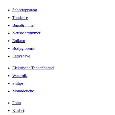
Scheerapparaat
Tondeuse
Baardtrimmer
Neushaartrimmer
Epilator
Bodygroomer
Ladyshave
Elektrische Tandenborstel
Waterpik
Philips
Monddouche
Fohn
Krulset