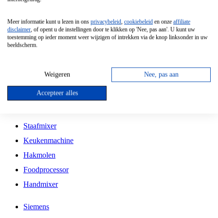
Grillplaat
Meer informatie kunt u lezen in ons
privacybeleid
,
cookiebeleid
en onze
affiliate
Vrijstaande Magnetron
disclaimer
, of opent u de instellingen door te klikken op 'Nee, pas aan'. U kunt uw
toestemming op ieder moment weer wijzigen of intrekken via de knop linksonder in uw
Vrijstaande Kookplaat
beeldscherm.
Inbouw Inductie Kookplaat
Inbouw Gaskookplaat
Weigeren
Nee, pas aan
Inbouw Keramische Kookplaat
Accepteer alles
Kookplaat Accessoires
Staafmixer
Keukenmachine
Hakmolen
Foodprocessor
Handmixer
Siemens