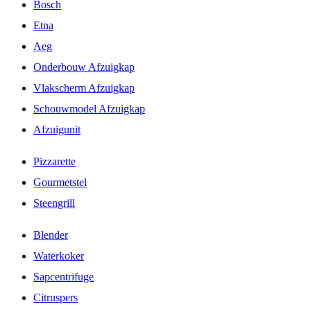
Bosch
Etna
Aeg
Onderbouw Afzuigkap
Vlakscherm Afzuigkap
Schouwmodel Afzuigkap
Afzuigunit
Pizzarette
Gourmetstel
Steengrill
Blender
Waterkoker
Sapcentrifuge
Citruspers