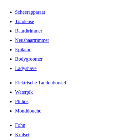
Scheerapparaat
Tondeuse
Baardtrimmer
Neushaartrimmer
Epilator
Bodygroomer
Ladyshave
Elektrische Tandenborstel
Waterpik
Philips
Monddouche
Fohn
Krulset