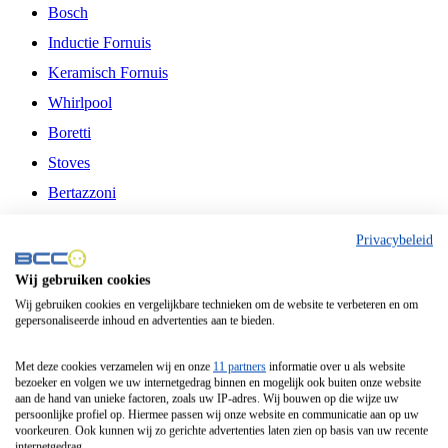
Bosch
Inductie Fornuis
Keramisch Fornuis
Whirlpool
Boretti
Stoves
Bertazzoni
Belling
Privacybeleid
Fitelli
Wij gebruiken cookies
Airfryer
Wij gebruiken cookies en vergelijkbare technieken om de website te verbeteren en om
gepersonaliseerde inhoud en advertenties aan te bieden.
Frituurpan
Contactgrill
Met deze cookies verzamelen wij en onze
11 partners
informatie over u als website
bezoeker en volgen we uw internetgedrag binnen en mogelijk ook buiten onze website
Broodbakmachine
aan de hand van unieke factoren, zoals uw IP-adres. Wij bouwen op die wijze uw
persoonlijke profiel op. Hiermee passen wij onze website en communicatie aan op uw
Broodrooster
voorkeuren. Ook kunnen wij zo gerichte advertenties laten zien op basis van uw recente
internetgedrag.