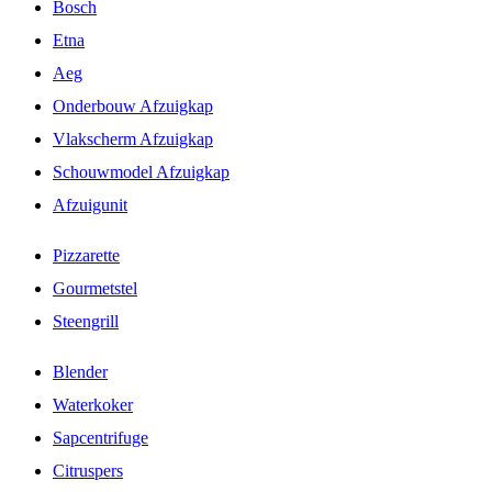
Bosch
Etna
Aeg
Onderbouw Afzuigkap
Vlakscherm Afzuigkap
Schouwmodel Afzuigkap
Afzuigunit
Pizzarette
Gourmetstel
Steengrill
Blender
Waterkoker
Sapcentrifuge
Citruspers