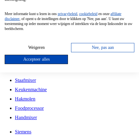
Grillplaat
Meer informatie kunt u lezen in ons
privacybeleid
,
cookiebeleid
en onze
affiliate
Vrijstaande Magnetron
disclaimer
, of opent u de instellingen door te klikken op 'Nee, pas aan'. U kunt uw
toestemming op ieder moment weer wijzigen of intrekken via de knop linksonder in uw
Vrijstaande Kookplaat
beeldscherm.
Inbouw Inductie Kookplaat
Inbouw Gaskookplaat
Weigeren
Nee, pas aan
Inbouw Keramische Kookplaat
Accepteer alles
Kookplaat Accessoires
Staafmixer
Keukenmachine
Hakmolen
Foodprocessor
Handmixer
Siemens