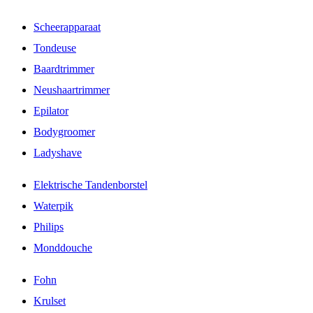
Scheerapparaat
Tondeuse
Baardtrimmer
Neushaartrimmer
Epilator
Bodygroomer
Ladyshave
Elektrische Tandenborstel
Waterpik
Philips
Monddouche
Fohn
Krulset