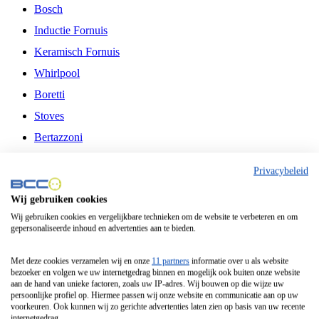
Bosch
Inductie Fornuis
Keramisch Fornuis
Whirlpool
Boretti
Stoves
Bertazzoni
Belling
Privacybeleid
Fitelli
Wij gebruiken cookies
Airfryer
Wij gebruiken cookies en vergelijkbare technieken om de website te verbeteren en om
gepersonaliseerde inhoud en advertenties aan te bieden.
Frituurpan
Contactgrill
Met deze cookies verzamelen wij en onze
11 partners
informatie over u als website
bezoeker en volgen we uw internetgedrag binnen en mogelijk ook buiten onze website
Broodbakmachine
aan de hand van unieke factoren, zoals uw IP-adres. Wij bouwen op die wijze uw
persoonlijke profiel op. Hiermee passen wij onze website en communicatie aan op uw
Broodrooster
voorkeuren. Ook kunnen wij zo gerichte advertenties laten zien op basis van uw recente
internetgedrag.