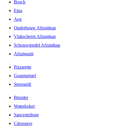
Bosch
Etna
Aeg
Onderbouw Afzuigkap
Vlakscherm Afzuigkap
Schouwmodel Afzuigkap
Afzuigunit
Pizzarette
Gourmetstel
Steengrill
Blender
Waterkoker
Sapcentrifuge
Citruspers