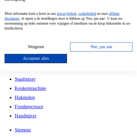
Grillplaat
Meer informatie kunt u lezen in ons
privacybeleid
,
cookiebeleid
en onze
affiliate
Vrijstaande Magnetron
disclaimer
, of opent u de instellingen door te klikken op 'Nee, pas aan'. U kunt uw
toestemming op ieder moment weer wijzigen of intrekken via de knop linksonder in uw
Vrijstaande Kookplaat
beeldscherm.
Inbouw Inductie Kookplaat
Inbouw Gaskookplaat
Weigeren
Nee, pas aan
Inbouw Keramische Kookplaat
Accepteer alles
Kookplaat Accessoires
Staafmixer
Keukenmachine
Hakmolen
Foodprocessor
Handmixer
Siemens