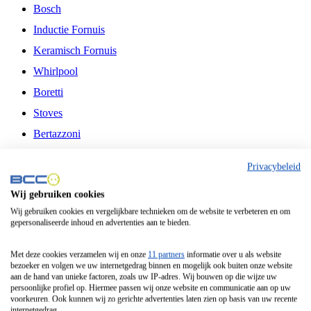
Bosch
Inductie Fornuis
Keramisch Fornuis
Whirlpool
Boretti
Stoves
Bertazzoni
Belling
Privacybeleid
Fitelli
Wij gebruiken cookies
Airfryer
Wij gebruiken cookies en vergelijkbare technieken om de website te verbeteren en om
gepersonaliseerde inhoud en advertenties aan te bieden.
Frituurpan
Contactgrill
Met deze cookies verzamelen wij en onze
11 partners
informatie over u als website
bezoeker en volgen we uw internetgedrag binnen en mogelijk ook buiten onze website
Broodbakmachine
aan de hand van unieke factoren, zoals uw IP-adres. Wij bouwen op die wijze uw
persoonlijke profiel op. Hiermee passen wij onze website en communicatie aan op uw
Broodrooster
voorkeuren. Ook kunnen wij zo gerichte advertenties laten zien op basis van uw recente
internetgedrag.