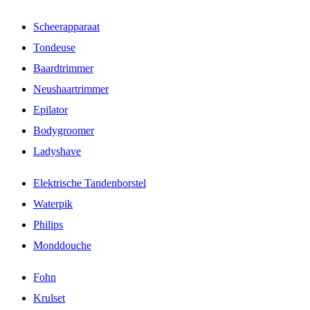
Scheerapparaat
Tondeuse
Baardtrimmer
Neushaartrimmer
Epilator
Bodygroomer
Ladyshave
Elektrische Tandenborstel
Waterpik
Philips
Monddouche
Fohn
Krulset