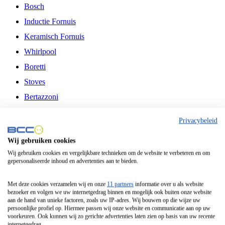
Bosch
Inductie Fornuis
Keramisch Fornuis
Whirlpool
Boretti
Stoves
Bertazzoni
Belling
Privacybeleid
Fitelli
Wij gebruiken cookies
Airfryer
Wij gebruiken cookies en vergelijkbare technieken om de website te verbeteren en om
gepersonaliseerde inhoud en advertenties aan te bieden.
Frituurpan
Contactgrill
Met deze cookies verzamelen wij en onze
11 partners
informatie over u als website
bezoeker en volgen we uw internetgedrag binnen en mogelijk ook buiten onze website
Broodbakmachine
aan de hand van unieke factoren, zoals uw IP-adres. Wij bouwen op die wijze uw
persoonlijke profiel op. Hiermee passen wij onze website en communicatie aan op uw
Broodrooster
voorkeuren. Ook kunnen wij zo gerichte advertenties laten zien op basis van uw recente
internetgedrag.