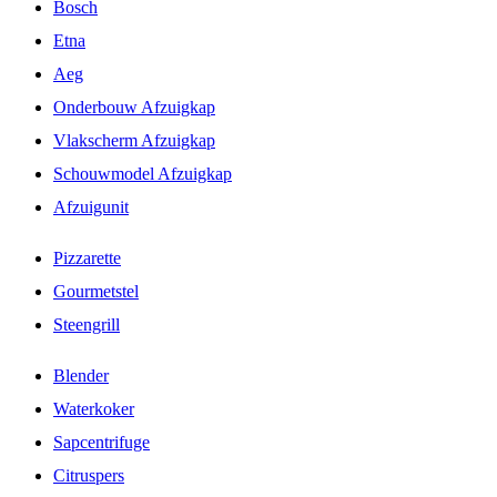
Bosch
Etna
Aeg
Onderbouw Afzuigkap
Vlakscherm Afzuigkap
Schouwmodel Afzuigkap
Afzuigunit
Pizzarette
Gourmetstel
Steengrill
Blender
Waterkoker
Sapcentrifuge
Citruspers