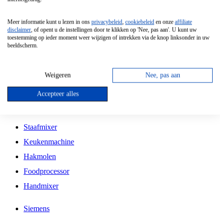
Grillplaat
Meer informatie kunt u lezen in ons
privacybeleid
,
cookiebeleid
en onze
affiliate
Vrijstaande Magnetron
disclaimer
, of opent u de instellingen door te klikken op 'Nee, pas aan'. U kunt uw
toestemming op ieder moment weer wijzigen of intrekken via de knop linksonder in uw
Vrijstaande Kookplaat
beeldscherm.
Inbouw Inductie Kookplaat
Inbouw Gaskookplaat
Weigeren
Nee, pas aan
Inbouw Keramische Kookplaat
Accepteer alles
Kookplaat Accessoires
Staafmixer
Keukenmachine
Hakmolen
Foodprocessor
Handmixer
Siemens