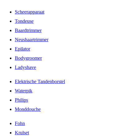
Scheerapparaat
Tondeuse
Baardtrimmer
Neushaartrimmer
Epilator
Bodygroomer
Ladyshave
Elektrische Tandenborstel
Waterpik
Philips
Monddouche
Fohn
Krulset