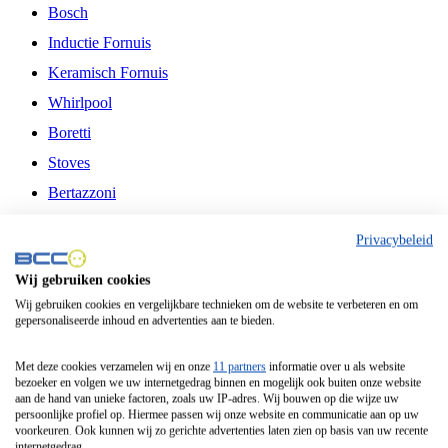
Bosch
Inductie Fornuis
Keramisch Fornuis
Whirlpool
Boretti
Stoves
Bertazzoni
Belling
Privacybeleid
Fitelli
Wij gebruiken cookies
Airfryer
Wij gebruiken cookies en vergelijkbare technieken om de website te verbeteren en om
gepersonaliseerde inhoud en advertenties aan te bieden.
Frituurpan
Contactgrill
Met deze cookies verzamelen wij en onze
11 partners
informatie over u als website
bezoeker en volgen we uw internetgedrag binnen en mogelijk ook buiten onze website
Broodbakmachine
aan de hand van unieke factoren, zoals uw IP-adres. Wij bouwen op die wijze uw
persoonlijke profiel op. Hiermee passen wij onze website en communicatie aan op uw
Broodrooster
voorkeuren. Ook kunnen wij zo gerichte advertenties laten zien op basis van uw recente
internetgedrag.