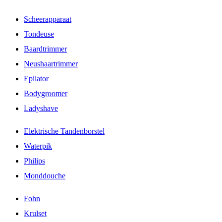
Scheerapparaat
Tondeuse
Baardtrimmer
Neushaartrimmer
Epilator
Bodygroomer
Ladyshave
Elektrische Tandenborstel
Waterpik
Philips
Monddouche
Fohn
Krulset