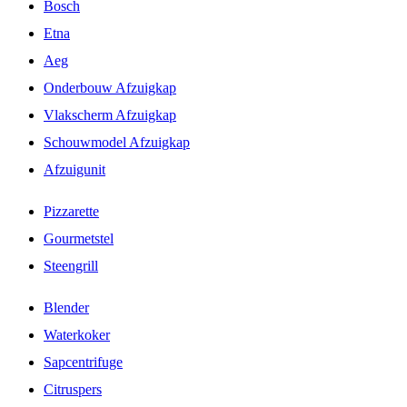
Bosch
Etna
Aeg
Onderbouw Afzuigkap
Vlakscherm Afzuigkap
Schouwmodel Afzuigkap
Afzuigunit
Pizzarette
Gourmetstel
Steengrill
Blender
Waterkoker
Sapcentrifuge
Citruspers