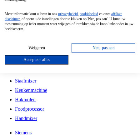
Grillplaat
Meer informatie kunt u lezen in ons
privacybeleid
,
cookiebeleid
en onze
affiliate
Vrijstaande Magnetron
disclaimer
, of opent u de instellingen door te klikken op 'Nee, pas aan'. U kunt uw
toestemming op ieder moment weer wijzigen of intrekken via de knop linksonder in uw
Vrijstaande Kookplaat
beeldscherm.
Inbouw Inductie Kookplaat
Inbouw Gaskookplaat
Weigeren
Nee, pas aan
Inbouw Keramische Kookplaat
Accepteer alles
Kookplaat Accessoires
Staafmixer
Keukenmachine
Hakmolen
Foodprocessor
Handmixer
Siemens