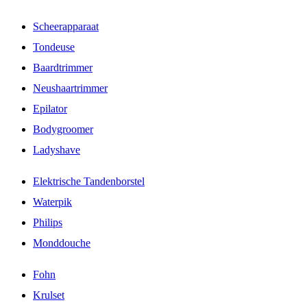
Scheerapparaat
Tondeuse
Baardtrimmer
Neushaartrimmer
Epilator
Bodygroomer
Ladyshave
Elektrische Tandenborstel
Waterpik
Philips
Monddouche
Fohn
Krulset