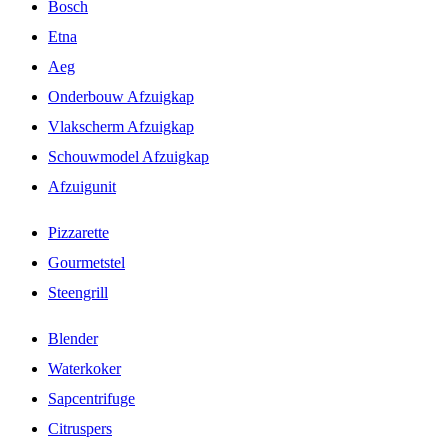
Bosch
Etna
Aeg
Onderbouw Afzuigkap
Vlakscherm Afzuigkap
Schouwmodel Afzuigkap
Afzuigunit
Pizzarette
Gourmetstel
Steengrill
Blender
Waterkoker
Sapcentrifuge
Citruspers