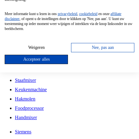
Grillplaat
Meer informatie kunt u lezen in ons
privacybeleid
,
cookiebeleid
en onze
affiliate
Vrijstaande Magnetron
disclaimer
, of opent u de instellingen door te klikken op 'Nee, pas aan'. U kunt uw
toestemming op ieder moment weer wijzigen of intrekken via de knop linksonder in uw
Vrijstaande Kookplaat
beeldscherm.
Inbouw Inductie Kookplaat
Inbouw Gaskookplaat
Weigeren
Nee, pas aan
Inbouw Keramische Kookplaat
Accepteer alles
Kookplaat Accessoires
Staafmixer
Keukenmachine
Hakmolen
Foodprocessor
Handmixer
Siemens