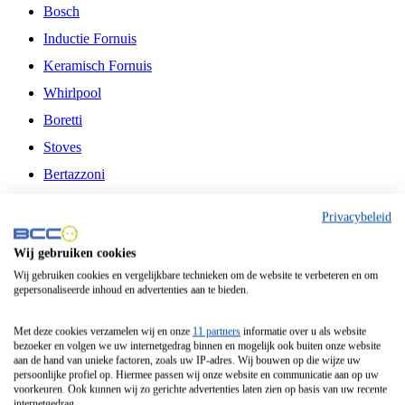
Bosch
Inductie Fornuis
Keramisch Fornuis
Whirlpool
Boretti
Stoves
Bertazzoni
Belling
Privacybeleid
Fitelli
Wij gebruiken cookies
Airfryer
Wij gebruiken cookies en vergelijkbare technieken om de website te verbeteren en om
gepersonaliseerde inhoud en advertenties aan te bieden.
Frituurpan
Contactgrill
Met deze cookies verzamelen wij en onze
11 partners
informatie over u als website
bezoeker en volgen we uw internetgedrag binnen en mogelijk ook buiten onze website
Broodbakmachine
aan de hand van unieke factoren, zoals uw IP-adres. Wij bouwen op die wijze uw
persoonlijke profiel op. Hiermee passen wij onze website en communicatie aan op uw
Broodrooster
voorkeuren. Ook kunnen wij zo gerichte advertenties laten zien op basis van uw recente
internetgedrag.