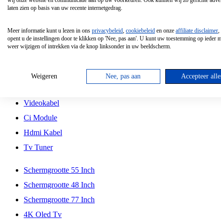
wij onze website en communicatie aan op uw voorkeuren. Ook kunnen wij zo gerichte adver
Tcl
laten zien op basis van uw recente internetgedrag.
Schermgrootte 70 Inch
Meer informatie kunt u lezen in ons
privacybeleid
,
cookiebeleid
en onze
affiliate disclaimer
,
Hd Led Tv
opent u de instellingen door te klikken op 'Nee, pas aan'. U kunt uw toestemming op ieder
weer wijzigen of intrekken via de knop linksonder in uw beeldscherm.
Tv Beugel
Antennekabel
Weigeren
Nee, pas aan
Accepteer alle
Universele Afstandsbediening
Videokabel
Ci Module
Hdmi Kabel
Tv Tuner
Schermgrootte 55 Inch
Schermgrootte 48 Inch
Schermgrootte 77 Inch
4K Oled Tv