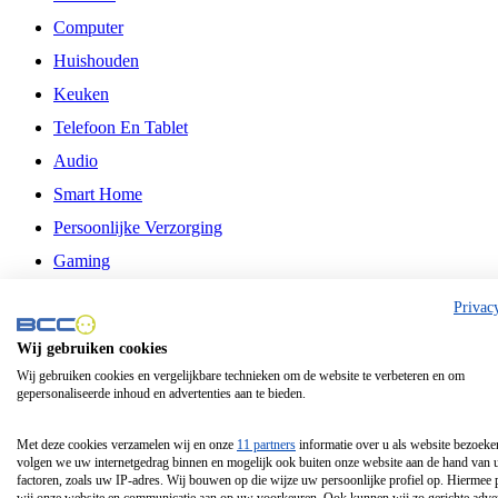
Computer
Huishouden
Keuken
Telefoon En Tablet
Audio
Smart Home
Persoonlijke Verzorging
Gaming
Vrije Tijd
Privac
Philips
Wij gebruiken cookies
Wij gebruiken cookies en vergelijkbare technieken om de website te verbeteren en om
Schermgrootte 24 Inch
gepersonaliseerde inhoud en advertenties aan te bieden.
Schermgrootte 75 Inch
Schermgrootte 85 Inch
Met deze cookies verzamelen wij en onze
11 partners
informatie over u als website bezoeke
volgen we uw internetgedrag binnen en mogelijk ook buiten onze website aan de hand van 
Schermgrootte 98 Inch
factoren, zoals uw IP-adres. Wij bouwen op die wijze uw persoonlijke profiel op. Hiermee 