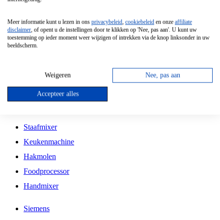
Grillplaat
Meer informatie kunt u lezen in ons
privacybeleid
,
cookiebeleid
en onze
affiliate
Vrijstaande Magnetron
disclaimer
, of opent u de instellingen door te klikken op 'Nee, pas aan'. U kunt uw
toestemming op ieder moment weer wijzigen of intrekken via de knop linksonder in uw
Vrijstaande Kookplaat
beeldscherm.
Inbouw Inductie Kookplaat
Inbouw Gaskookplaat
Weigeren
Nee, pas aan
Inbouw Keramische Kookplaat
Accepteer alles
Kookplaat Accessoires
Staafmixer
Keukenmachine
Hakmolen
Foodprocessor
Handmixer
Siemens