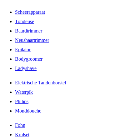
Scheerapparaat
Tondeuse
Baardtrimmer
Neushaartrimmer
Epilator
Bodygroomer
Ladyshave
Elektrische Tandenborstel
Waterpik
Philips
Monddouche
Fohn
Krulset