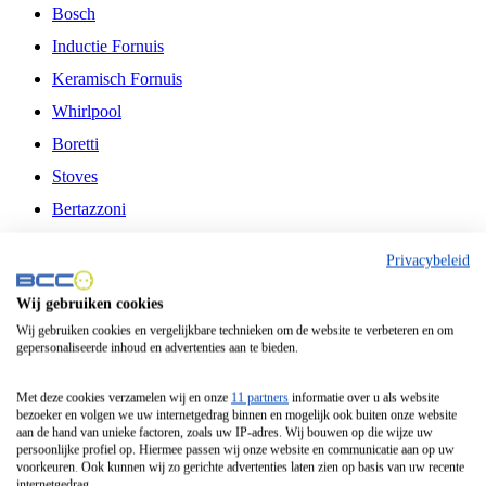
Bosch
Inductie Fornuis
Keramisch Fornuis
Whirlpool
Boretti
Stoves
Bertazzoni
Belling
Privacybeleid
Fitelli
Wij gebruiken cookies
Airfryer
Wij gebruiken cookies en vergelijkbare technieken om de website te verbeteren en om
gepersonaliseerde inhoud en advertenties aan te bieden.
Frituurpan
Contactgrill
Met deze cookies verzamelen wij en onze
11 partners
informatie over u als website
bezoeker en volgen we uw internetgedrag binnen en mogelijk ook buiten onze website
Broodbakmachine
aan de hand van unieke factoren, zoals uw IP-adres. Wij bouwen op die wijze uw
persoonlijke profiel op. Hiermee passen wij onze website en communicatie aan op uw
Broodrooster
voorkeuren. Ook kunnen wij zo gerichte advertenties laten zien op basis van uw recente
internetgedrag.