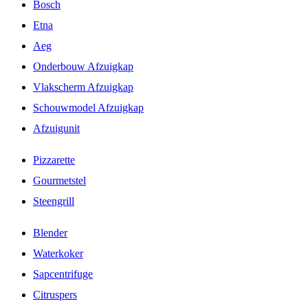
Bosch
Etna
Aeg
Onderbouw Afzuigkap
Vlakscherm Afzuigkap
Schouwmodel Afzuigkap
Afzuigunit
Pizzarette
Gourmetstel
Steengrill
Blender
Waterkoker
Sapcentrifuge
Citruspers