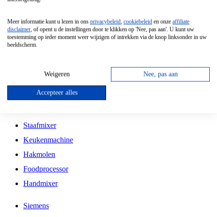
Grillplaat
Meer informatie kunt u lezen in ons
privacybeleid
,
cookiebeleid
en onze
affiliate
Vrijstaande Magnetron
disclaimer
, of opent u de instellingen door te klikken op 'Nee, pas aan'. U kunt uw
toestemming op ieder moment weer wijzigen of intrekken via de knop linksonder in uw
Vrijstaande Kookplaat
beeldscherm.
Inbouw Inductie Kookplaat
Inbouw Gaskookplaat
Weigeren
Nee, pas aan
Inbouw Keramische Kookplaat
Accepteer alles
Kookplaat Accessoires
Staafmixer
Keukenmachine
Hakmolen
Foodprocessor
Handmixer
Siemens