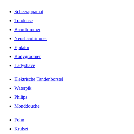
Scheerapparaat
Tondeuse
Baardtrimmer
Neushaartrimmer
Epilator
Bodygroomer
Ladyshave
Elektrische Tandenborstel
Waterpik
Philips
Monddouche
Fohn
Krulset