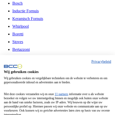
Bosch
Inductie Fornuis
Keramisch Fornuis
Whirlpool
Boretti
Stoves
Bertazzoni
Belling
Privacybeleid
Fitelli
Wij gebruiken cookies
Airfryer
Wij gebruiken cookies en vergelijkbare technieken om de website te verbeteren en om
gepersonaliseerde inhoud en advertenties aan te bieden.
Frituurpan
Contactgrill
Met deze cookies verzamelen wij en onze
11 partners
informatie over u als website
bezoeker en volgen we uw internetgedrag binnen en mogelijk ook buiten onze website
Broodbakmachine
aan de hand van unieke factoren, zoals uw IP-adres. Wij bouwen op die wijze uw
persoonlijke profiel op. Hiermee passen wij onze website en communicatie aan op uw
Broodrooster
voorkeuren. Ook kunnen wij zo gerichte advertenties laten zien op basis van uw recente
internetgedrag.