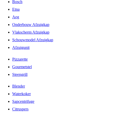
Bosch
Etna
Aeg
Onderbouw Afzuigkap
Vlakscherm Afzuigkap
Schouwmodel Afzuigkap
Afzuigunit
Pizzarette
Gourmetstel
Steengrill
Blender
Waterkoker
Sapcentrifuge
Citruspers