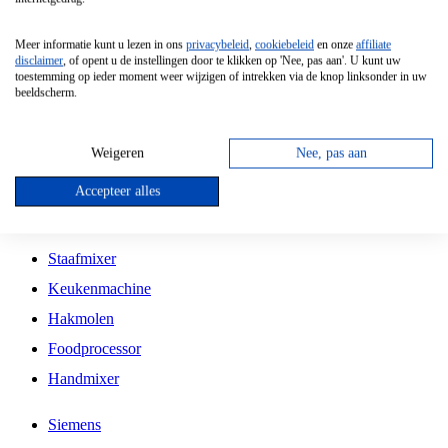
Grillplaat
Meer informatie kunt u lezen in ons
privacybeleid
,
cookiebeleid
en onze
affiliate
Vrijstaande Magnetron
disclaimer
, of opent u de instellingen door te klikken op 'Nee, pas aan'. U kunt uw
toestemming op ieder moment weer wijzigen of intrekken via de knop linksonder in uw
Vrijstaande Kookplaat
beeldscherm.
Inbouw Inductie Kookplaat
Inbouw Gaskookplaat
Weigeren
Nee, pas aan
Inbouw Keramische Kookplaat
Accepteer alles
Kookplaat Accessoires
Staafmixer
Keukenmachine
Hakmolen
Foodprocessor
Handmixer
Siemens