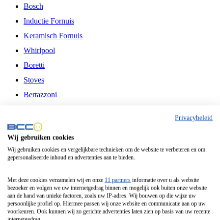
Bosch
Inductie Fornuis
Keramisch Fornuis
Whirlpool
Boretti
Stoves
Bertazzoni
Belling
Privacybeleid
Fitelli
Wij gebruiken cookies
Airfryer
Wij gebruiken cookies en vergelijkbare technieken om de website te verbeteren en om
gepersonaliseerde inhoud en advertenties aan te bieden.
Frituurpan
Contactgrill
Met deze cookies verzamelen wij en onze
11 partners
informatie over u als website
bezoeker en volgen we uw internetgedrag binnen en mogelijk ook buiten onze website
Broodbakmachine
aan de hand van unieke factoren, zoals uw IP-adres. Wij bouwen op die wijze uw
persoonlijke profiel op. Hiermee passen wij onze website en communicatie aan op uw
Broodrooster
voorkeuren. Ook kunnen wij zo gerichte advertenties laten zien op basis van uw recente
internetgedrag.