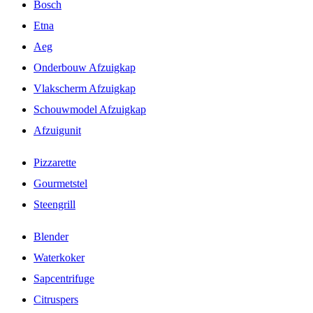
Bosch
Etna
Aeg
Onderbouw Afzuigkap
Vlakscherm Afzuigkap
Schouwmodel Afzuigkap
Afzuigunit
Pizzarette
Gourmetstel
Steengrill
Blender
Waterkoker
Sapcentrifuge
Citruspers