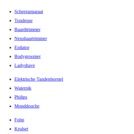
Scheerapparaat
Tondeuse
Baardtrimmer
Neushaartrimmer
Epilator
Bodygroomer
Ladyshave
Elektrische Tandenborstel
Waterpik
Philips
Monddouche
Fohn
Krulset