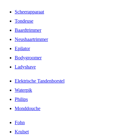
Scheerapparaat
Tondeuse
Baardtrimmer
Neushaartrimmer
Epilator
Bodygroomer
Ladyshave
Elektrische Tandenborstel
Waterpik
Philips
Monddouche
Fohn
Krulset