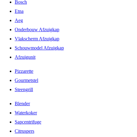
Bosch
Etna
Aeg
Onderbouw Afzuigkap
Vlakscherm Afzuigkap
Schouwmodel Afzuigkap
Afzuigunit
Pizzarette
Gourmetstel
Steengrill
Blender
Waterkoker
Sapcentrifuge
Citruspers