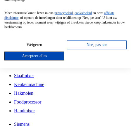
Grillplaat
Meer informatie kunt u lezen in ons
privacybeleid
,
cookiebeleid
en onze
affiliate
Vrijstaande Magnetron
disclaimer
, of opent u de instellingen door te klikken op 'Nee, pas aan'. U kunt uw
toestemming op ieder moment weer wijzigen of intrekken via de knop linksonder in uw
Vrijstaande Kookplaat
beeldscherm.
Inbouw Inductie Kookplaat
Inbouw Gaskookplaat
Weigeren
Nee, pas aan
Inbouw Keramische Kookplaat
Accepteer alles
Kookplaat Accessoires
Staafmixer
Keukenmachine
Hakmolen
Foodprocessor
Handmixer
Siemens