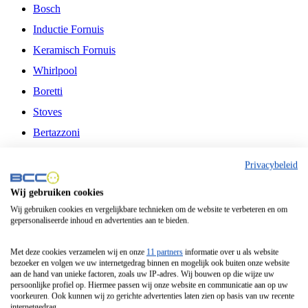
Bosch
Inductie Fornuis
Keramisch Fornuis
Whirlpool
Boretti
Stoves
Bertazzoni
Belling
Privacybeleid
Fitelli
Wij gebruiken cookies
Airfryer
Wij gebruiken cookies en vergelijkbare technieken om de website te verbeteren en om
gepersonaliseerde inhoud en advertenties aan te bieden.
Frituurpan
Contactgrill
Met deze cookies verzamelen wij en onze
11 partners
informatie over u als website
bezoeker en volgen we uw internetgedrag binnen en mogelijk ook buiten onze website
Broodbakmachine
aan de hand van unieke factoren, zoals uw IP-adres. Wij bouwen op die wijze uw
persoonlijke profiel op. Hiermee passen wij onze website en communicatie aan op uw
Broodrooster
voorkeuren. Ook kunnen wij zo gerichte advertenties laten zien op basis van uw recente
internetgedrag.