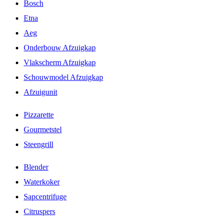
Bosch
Etna
Aeg
Onderbouw Afzuigkap
Vlakscherm Afzuigkap
Schouwmodel Afzuigkap
Afzuigunit
Pizzarette
Gourmetstel
Steengrill
Blender
Waterkoker
Sapcentrifuge
Citruspers