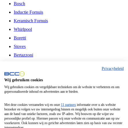
Bosch
Inductie Fornuis
Keramisch Fornuis
Whirlpool
Boretti
Stoves
Bertazzoni
Belling
Privacybeleid
Fitelli
Wij gebruiken cookies
Airfryer
Wij gebruiken cookies en vergelijkbare technieken om de website te verbeteren en om
gepersonaliseerde inhoud en advertenties aan te bieden.
Frituurpan
Contactgrill
Met deze cookies verzamelen wij en onze
11 partners
informatie over u als website
bezoeker en volgen we uw internetgedrag binnen en mogelijk ook buiten onze website
Broodbakmachine
aan de hand van unieke factoren, zoals uw IP-adres. Wij bouwen op die wijze uw
persoonlijke profiel op. Hiermee passen wij onze website en communicatie aan op uw
Broodrooster
voorkeuren. Ook kunnen wij zo gerichte advertenties laten zien op basis van uw recente
internetgedrag.