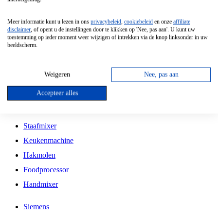
Grillplaat
Meer informatie kunt u lezen in ons
privacybeleid
,
cookiebeleid
en onze
affiliate
Vrijstaande Magnetron
disclaimer
, of opent u de instellingen door te klikken op 'Nee, pas aan'. U kunt uw
toestemming op ieder moment weer wijzigen of intrekken via de knop linksonder in uw
Vrijstaande Kookplaat
beeldscherm.
Inbouw Inductie Kookplaat
Inbouw Gaskookplaat
Weigeren
Nee, pas aan
Inbouw Keramische Kookplaat
Accepteer alles
Kookplaat Accessoires
Staafmixer
Keukenmachine
Hakmolen
Foodprocessor
Handmixer
Siemens