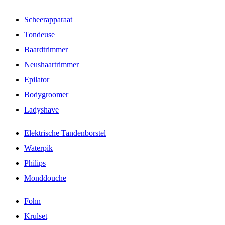
Scheerapparaat
Tondeuse
Baardtrimmer
Neushaartrimmer
Epilator
Bodygroomer
Ladyshave
Elektrische Tandenborstel
Waterpik
Philips
Monddouche
Fohn
Krulset