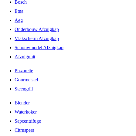
Bosch
Etna
Aeg
Onderbouw Afzuigkap
Vlakscherm Afzuigkap
Schouwmodel Afzuigkap
Afzuigunit
Pizzarette
Gourmetstel
Steengrill
Blender
Waterkoker
Sapcentrifuge
Citruspers