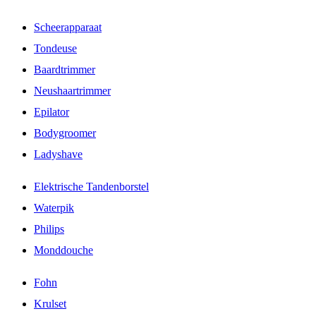
Scheerapparaat
Tondeuse
Baardtrimmer
Neushaartrimmer
Epilator
Bodygroomer
Ladyshave
Elektrische Tandenborstel
Waterpik
Philips
Monddouche
Fohn
Krulset