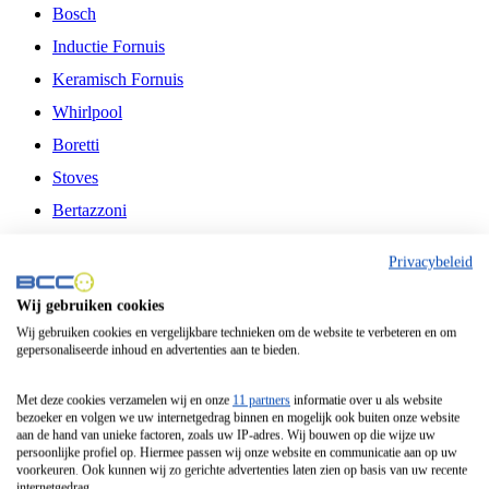
Bosch
Inductie Fornuis
Keramisch Fornuis
Whirlpool
Boretti
Stoves
Bertazzoni
Belling
Privacybeleid
Fitelli
Wij gebruiken cookies
Airfryer
Wij gebruiken cookies en vergelijkbare technieken om de website te verbeteren en om
gepersonaliseerde inhoud en advertenties aan te bieden.
Frituurpan
Contactgrill
Met deze cookies verzamelen wij en onze
11 partners
informatie over u als website
bezoeker en volgen we uw internetgedrag binnen en mogelijk ook buiten onze website
Broodbakmachine
aan de hand van unieke factoren, zoals uw IP-adres. Wij bouwen op die wijze uw
persoonlijke profiel op. Hiermee passen wij onze website en communicatie aan op uw
Broodrooster
voorkeuren. Ook kunnen wij zo gerichte advertenties laten zien op basis van uw recente
internetgedrag.