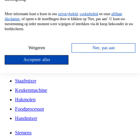
Grillplaat
Meer informatie kunt u lezen in ons
privacybeleid
,
cookiebeleid
en onze
affiliate
Vrijstaande Magnetron
disclaimer
, of opent u de instellingen door te klikken op 'Nee, pas aan'. U kunt uw
toestemming op ieder moment weer wijzigen of intrekken via de knop linksonder in uw
Vrijstaande Kookplaat
beeldscherm.
Inbouw Inductie Kookplaat
Inbouw Gaskookplaat
Weigeren
Nee, pas aan
Inbouw Keramische Kookplaat
Accepteer alles
Kookplaat Accessoires
Staafmixer
Keukenmachine
Hakmolen
Foodprocessor
Handmixer
Siemens