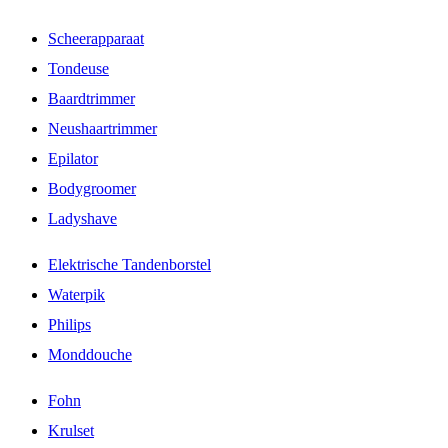
Scheerapparaat
Tondeuse
Baardtrimmer
Neushaartrimmer
Epilator
Bodygroomer
Ladyshave
Elektrische Tandenborstel
Waterpik
Philips
Monddouche
Fohn
Krulset