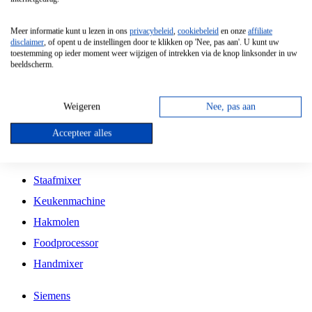
Grillplaat
Meer informatie kunt u lezen in ons
privacybeleid
,
cookiebeleid
en onze
affiliate
Vrijstaande Magnetron
disclaimer
, of opent u de instellingen door te klikken op 'Nee, pas aan'. U kunt uw
toestemming op ieder moment weer wijzigen of intrekken via de knop linksonder in uw
Vrijstaande Kookplaat
beeldscherm.
Inbouw Inductie Kookplaat
Inbouw Gaskookplaat
Weigeren
Nee, pas aan
Inbouw Keramische Kookplaat
Accepteer alles
Kookplaat Accessoires
Staafmixer
Keukenmachine
Hakmolen
Foodprocessor
Handmixer
Siemens