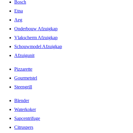
Bosch
Etna
Aeg
Onderbouw Afzuigkap
Vlakscherm Afzuigkap
Schouwmodel Afzuigkap
Afzuigunit
Pizzarette
Gourmetstel
Steengrill
Blender
Waterkoker
Sapcentrifuge
Citruspers