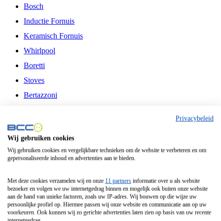
Bosch
Inductie Fornuis
Keramisch Fornuis
Whirlpool
Boretti
Stoves
Bertazzoni
Belling
Privacybeleid
Fitelli
Wij gebruiken cookies
Airfryer
Wij gebruiken cookies en vergelijkbare technieken om de website te verbeteren en om
gepersonaliseerde inhoud en advertenties aan te bieden.
Frituurpan
Contactgrill
Met deze cookies verzamelen wij en onze
11 partners
informatie over u als website
bezoeker en volgen we uw internetgedrag binnen en mogelijk ook buiten onze website
Broodbakmachine
aan de hand van unieke factoren, zoals uw IP-adres. Wij bouwen op die wijze uw
persoonlijke profiel op. Hiermee passen wij onze website en communicatie aan op uw
Broodrooster
voorkeuren. Ook kunnen wij zo gerichte advertenties laten zien op basis van uw recente
internetgedrag.