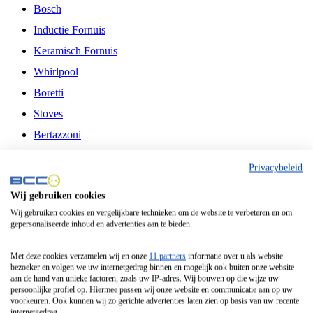
Bosch
Inductie Fornuis
Keramisch Fornuis
Whirlpool
Boretti
Stoves
Bertazzoni
Belling
Privacybeleid
Fitelli
Wij gebruiken cookies
Airfryer
Wij gebruiken cookies en vergelijkbare technieken om de website te verbeteren en om
gepersonaliseerde inhoud en advertenties aan te bieden.
Frituurpan
Contactgrill
Met deze cookies verzamelen wij en onze
11 partners
informatie over u als website
bezoeker en volgen we uw internetgedrag binnen en mogelijk ook buiten onze website
Broodbakmachine
aan de hand van unieke factoren, zoals uw IP-adres. Wij bouwen op die wijze uw
persoonlijke profiel op. Hiermee passen wij onze website en communicatie aan op uw
Broodrooster
voorkeuren. Ook kunnen wij zo gerichte advertenties laten zien op basis van uw recente
internetgedrag.