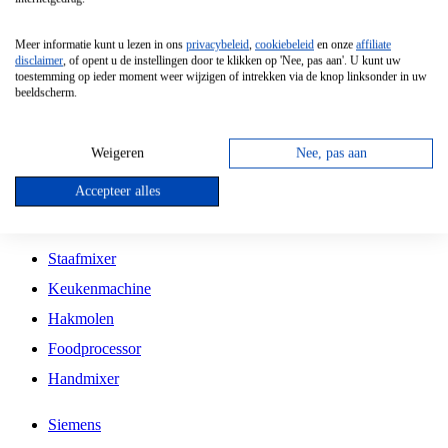
Grillplaat
Meer informatie kunt u lezen in ons
privacybeleid
,
cookiebeleid
en onze
affiliate
Vrijstaande Magnetron
disclaimer
, of opent u de instellingen door te klikken op 'Nee, pas aan'. U kunt uw
toestemming op ieder moment weer wijzigen of intrekken via de knop linksonder in uw
Vrijstaande Kookplaat
beeldscherm.
Inbouw Inductie Kookplaat
Inbouw Gaskookplaat
Weigeren
Nee, pas aan
Inbouw Keramische Kookplaat
Accepteer alles
Kookplaat Accessoires
Staafmixer
Keukenmachine
Hakmolen
Foodprocessor
Handmixer
Siemens