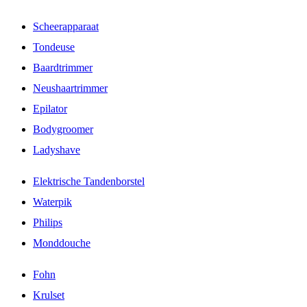
Scheerapparaat
Tondeuse
Baardtrimmer
Neushaartrimmer
Epilator
Bodygroomer
Ladyshave
Elektrische Tandenborstel
Waterpik
Philips
Monddouche
Fohn
Krulset