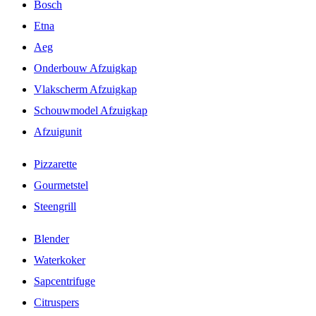
Bosch
Etna
Aeg
Onderbouw Afzuigkap
Vlakscherm Afzuigkap
Schouwmodel Afzuigkap
Afzuigunit
Pizzarette
Gourmetstel
Steengrill
Blender
Waterkoker
Sapcentrifuge
Citruspers