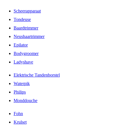
Scheerapparaat
Tondeuse
Baardtrimmer
Neushaartrimmer
Epilator
Bodygroomer
Ladyshave
Elektrische Tandenborstel
Waterpik
Philips
Monddouche
Fohn
Krulset