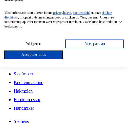
Grillplaat
Meer informatie kunt u lezen in ons
privacybeleid
,
cookiebeleid
en onze
affiliate
Vrijstaande Magnetron
disclaimer
, of opent u de instellingen door te klikken op 'Nee, pas aan'. U kunt uw
toestemming op ieder moment weer wijzigen of intrekken via de knop linksonder in uw
Vrijstaande Kookplaat
beeldscherm.
Inbouw Inductie Kookplaat
Inbouw Gaskookplaat
Weigeren
Nee, pas aan
Inbouw Keramische Kookplaat
Accepteer alles
Kookplaat Accessoires
Staafmixer
Keukenmachine
Hakmolen
Foodprocessor
Handmixer
Siemens