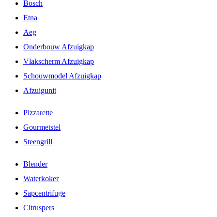
Bosch
Etna
Aeg
Onderbouw Afzuigkap
Vlakscherm Afzuigkap
Schouwmodel Afzuigkap
Afzuigunit
Pizzarette
Gourmetstel
Steengrill
Blender
Waterkoker
Sapcentrifuge
Citruspers