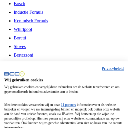
Bosch
Inductie Fornuis
Keramisch Fornuis
Whirlpool
Boretti
Stoves
Bertazzoni
Belling
Privacybeleid
Fitelli
Wij gebruiken cookies
Airfryer
Wij gebruiken cookies en vergelijkbare technieken om de website te verbeteren en om
gepersonaliseerde inhoud en advertenties aan te bieden.
Frituurpan
Contactgrill
Met deze cookies verzamelen wij en onze
11 partners
informatie over u als website
bezoeker en volgen we uw internetgedrag binnen en mogelijk ook buiten onze website
Broodbakmachine
aan de hand van unieke factoren, zoals uw IP-adres. Wij bouwen op die wijze uw
persoonlijke profiel op. Hiermee passen wij onze website en communicatie aan op uw
Broodrooster
voorkeuren. Ook kunnen wij zo gerichte advertenties laten zien op basis van uw recente
internetgedrag.