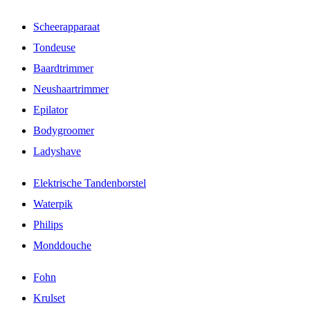
Scheerapparaat
Tondeuse
Baardtrimmer
Neushaartrimmer
Epilator
Bodygroomer
Ladyshave
Elektrische Tandenborstel
Waterpik
Philips
Monddouche
Fohn
Krulset