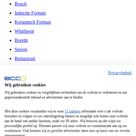
Bosch
Inductie Fornuis
Keramisch Fornuis
Whirlpool
Boretti
Stoves
Bertazzoni
Belling
Privacybeleid
Fitelli
Wij gebruiken cookies
Airfryer
Wij gebruiken cookies en vergelijkbare technieken om de website te verbeteren en om
gepersonaliseerde inhoud en advertenties aan te bieden.
Frituurpan
Contactgrill
Met deze cookies verzamelen wij en onze
11 partners
informatie over u als website
bezoeker en volgen we uw internetgedrag binnen en mogelijk ook buiten onze website
Broodbakmachine
aan de hand van unieke factoren, zoals uw IP-adres. Wij bouwen op die wijze uw
persoonlijke profiel op. Hiermee passen wij onze website en communicatie aan op uw
Broodrooster
voorkeuren. Ook kunnen wij zo gerichte advertenties laten zien op basis van uw recente
internetgedrag.