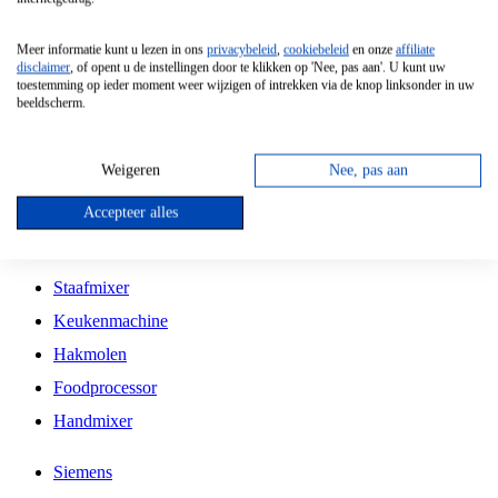
Grillplaat
Meer informatie kunt u lezen in ons
privacybeleid
,
cookiebeleid
en onze
affiliate
Vrijstaande Magnetron
disclaimer
, of opent u de instellingen door te klikken op 'Nee, pas aan'. U kunt uw
toestemming op ieder moment weer wijzigen of intrekken via de knop linksonder in uw
Vrijstaande Kookplaat
beeldscherm.
Inbouw Inductie Kookplaat
Inbouw Gaskookplaat
Weigeren
Nee, pas aan
Inbouw Keramische Kookplaat
Accepteer alles
Kookplaat Accessoires
Staafmixer
Keukenmachine
Hakmolen
Foodprocessor
Handmixer
Siemens