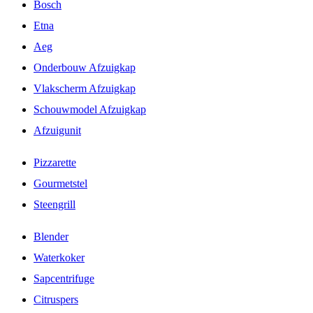
Bosch
Etna
Aeg
Onderbouw Afzuigkap
Vlakscherm Afzuigkap
Schouwmodel Afzuigkap
Afzuigunit
Pizzarette
Gourmetstel
Steengrill
Blender
Waterkoker
Sapcentrifuge
Citruspers