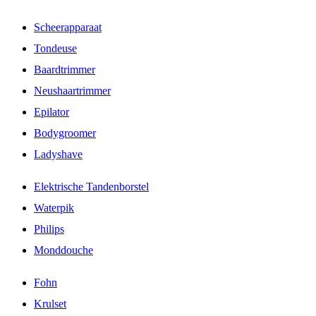
Scheerapparaat
Tondeuse
Baardtrimmer
Neushaartrimmer
Epilator
Bodygroomer
Ladyshave
Elektrische Tandenborstel
Waterpik
Philips
Monddouche
Fohn
Krulset