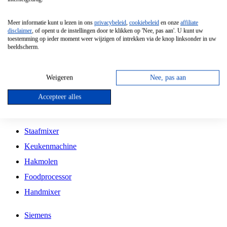
Grillplaat
Meer informatie kunt u lezen in ons
privacybeleid
,
cookiebeleid
en onze
affiliate
Vrijstaande Magnetron
disclaimer
, of opent u de instellingen door te klikken op 'Nee, pas aan'. U kunt uw
toestemming op ieder moment weer wijzigen of intrekken via de knop linksonder in uw
Vrijstaande Kookplaat
beeldscherm.
Inbouw Inductie Kookplaat
Inbouw Gaskookplaat
Weigeren
Nee, pas aan
Inbouw Keramische Kookplaat
Accepteer alles
Kookplaat Accessoires
Staafmixer
Keukenmachine
Hakmolen
Foodprocessor
Handmixer
Siemens