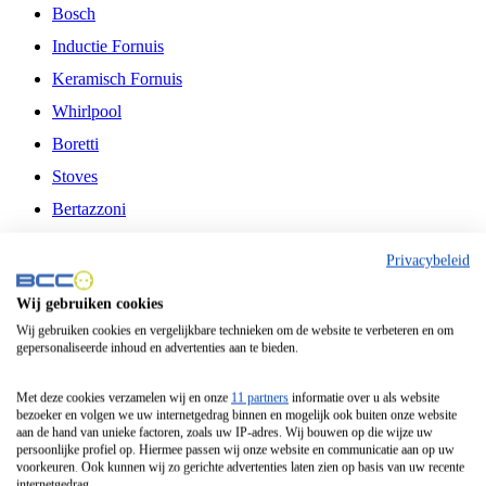
Bosch
Inductie Fornuis
Keramisch Fornuis
Whirlpool
Boretti
Stoves
Bertazzoni
Belling
Privacybeleid
Fitelli
Wij gebruiken cookies
Airfryer
Wij gebruiken cookies en vergelijkbare technieken om de website te verbeteren en om
gepersonaliseerde inhoud en advertenties aan te bieden.
Frituurpan
Contactgrill
Met deze cookies verzamelen wij en onze
11 partners
informatie over u als website
bezoeker en volgen we uw internetgedrag binnen en mogelijk ook buiten onze website
Broodbakmachine
aan de hand van unieke factoren, zoals uw IP-adres. Wij bouwen op die wijze uw
persoonlijke profiel op. Hiermee passen wij onze website en communicatie aan op uw
Broodrooster
voorkeuren. Ook kunnen wij zo gerichte advertenties laten zien op basis van uw recente
internetgedrag.