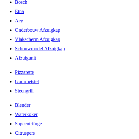
Bosch
Etna
Aeg
Onderbouw Afzuigkap
Vlakscherm Afzuigkap
Schouwmodel Afzuigkap
Afzuigunit
Pizzarette
Gourmetstel
Steengrill
Blender
Waterkoker
Sapcentrifuge
Citruspers