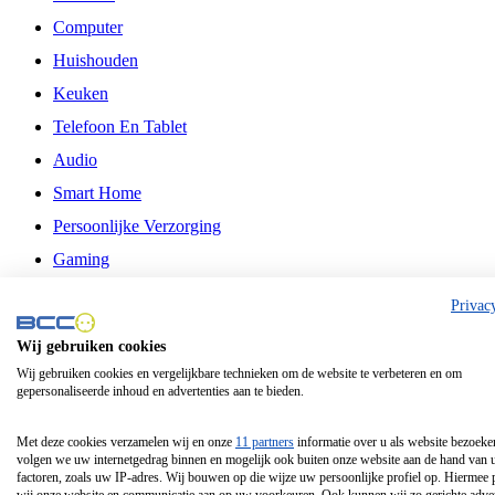
Computer
Huishouden
Keuken
Telefoon En Tablet
Audio
Smart Home
Persoonlijke Verzorging
Gaming
Vrije Tijd
Privac
Philips
Wij gebruiken cookies
Wij gebruiken cookies en vergelijkbare technieken om de website te verbeteren en om
Schermgrootte 24 Inch
gepersonaliseerde inhoud en advertenties aan te bieden.
Schermgrootte 75 Inch
Schermgrootte 85 Inch
Met deze cookies verzamelen wij en onze
11 partners
informatie over u als website bezoeke
volgen we uw internetgedrag binnen en mogelijk ook buiten onze website aan de hand van 
Schermgrootte 98 Inch
factoren, zoals uw IP-adres. Wij bouwen op die wijze uw persoonlijke profiel op. Hiermee 