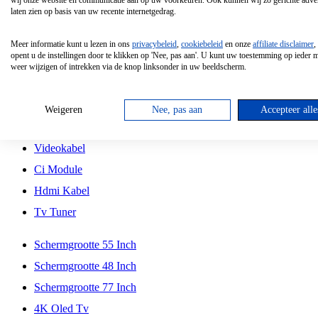
wij onze website en communicatie aan op uw voorkeuren. Ook kunnen wij zo gerichte adver
Tcl
laten zien op basis van uw recente internetgedrag.
Schermgrootte 70 Inch
Meer informatie kunt u lezen in ons
privacybeleid
,
cookiebeleid
en onze
affiliate disclaimer
,
Hd Led Tv
opent u de instellingen door te klikken op 'Nee, pas aan'. U kunt uw toestemming op ieder
weer wijzigen of intrekken via de knop linksonder in uw beeldscherm.
Tv Beugel
Antennekabel
Weigeren
Nee, pas aan
Accepteer alle
Universele Afstandsbediening
Videokabel
Ci Module
Hdmi Kabel
Tv Tuner
Schermgrootte 55 Inch
Schermgrootte 48 Inch
Schermgrootte 77 Inch
4K Oled Tv