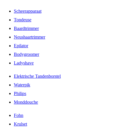
Scheerapparaat
Tondeuse
Baardtrimmer
Neushaartrimmer
Epilator
Bodygroomer
Ladyshave
Elektrische Tandenborstel
Waterpik
Philips
Monddouche
Fohn
Krulset