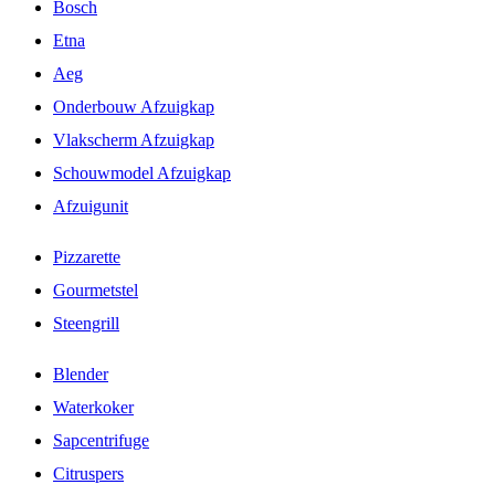
Bosch
Etna
Aeg
Onderbouw Afzuigkap
Vlakscherm Afzuigkap
Schouwmodel Afzuigkap
Afzuigunit
Pizzarette
Gourmetstel
Steengrill
Blender
Waterkoker
Sapcentrifuge
Citruspers