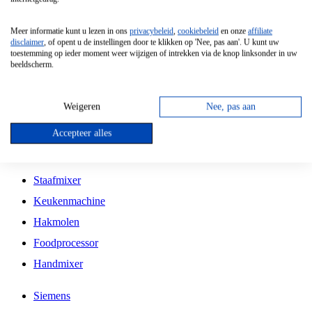
Grillplaat
Meer informatie kunt u lezen in ons
privacybeleid
,
cookiebeleid
en onze
affiliate
Vrijstaande Magnetron
disclaimer
, of opent u de instellingen door te klikken op 'Nee, pas aan'. U kunt uw
toestemming op ieder moment weer wijzigen of intrekken via de knop linksonder in uw
Vrijstaande Kookplaat
beeldscherm.
Inbouw Inductie Kookplaat
Inbouw Gaskookplaat
Weigeren
Nee, pas aan
Inbouw Keramische Kookplaat
Accepteer alles
Kookplaat Accessoires
Staafmixer
Keukenmachine
Hakmolen
Foodprocessor
Handmixer
Siemens