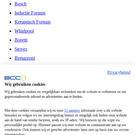
Bosch
Inductie Fornuis
Keramisch Fornuis
Whirlpool
Boretti
Stoves
Bertazzoni
Belling
Privacybeleid
Fitelli
Wij gebruiken cookies
Airfryer
Wij gebruiken cookies en vergelijkbare technieken om de website te verbeteren en om
gepersonaliseerde inhoud en advertenties aan te bieden.
Frituurpan
Contactgrill
Met deze cookies verzamelen wij en onze
11 partners
informatie over u als website
bezoeker en volgen we uw internetgedrag binnen en mogelijk ook buiten onze website
Broodbakmachine
aan de hand van unieke factoren, zoals uw IP-adres. Wij bouwen op die wijze uw
persoonlijke profiel op. Hiermee passen wij onze website en communicatie aan op uw
Broodrooster
voorkeuren. Ook kunnen wij zo gerichte advertenties laten zien op basis van uw recente
internetgedrag.