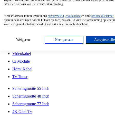
wij onze website en communicatie aan op uw voorkeuren. Ook kunnen wij zo gerichte adver
Tcl
laten zien op basis van uw recente internetgedrag.
Schermgrootte 70 Inch
Meer informatie kunt u lezen in ons
privacybeleid
,
cookiebeleid
en onze
affiliate disclaimer
,
Hd Led Tv
opent u de instellingen door te klikken op 'Nee, pas aan'. U kunt uw toestemming op ieder
weer wijzigen of intrekken via de knop linksonder in uw beeldscherm.
Tv Beugel
Antennekabel
Weigeren
Nee, pas aan
Accepteer alle
Universele Afstandsbediening
Videokabel
Ci Module
Hdmi Kabel
Tv Tuner
Schermgrootte 55 Inch
Schermgrootte 48 Inch
Schermgrootte 77 Inch
4K Oled Tv