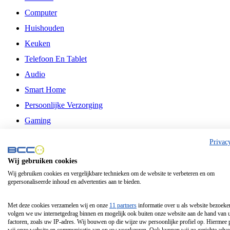
Computer
Huishouden
Keuken
Telefoon En Tablet
Audio
Smart Home
Persoonlijke Verzorging
Gaming
Vrije Tijd
Privac
Philips
Wij gebruiken cookies
Wij gebruiken cookies en vergelijkbare technieken om de website te verbeteren en om
Schermgrootte 24 Inch
gepersonaliseerde inhoud en advertenties aan te bieden.
Schermgrootte 75 Inch
Schermgrootte 85 Inch
Met deze cookies verzamelen wij en onze
11 partners
informatie over u als website bezoeke
volgen we uw internetgedrag binnen en mogelijk ook buiten onze website aan de hand van 
Schermgrootte 98 Inch
factoren, zoals uw IP-adres. Wij bouwen op die wijze uw persoonlijke profiel op. Hiermee 