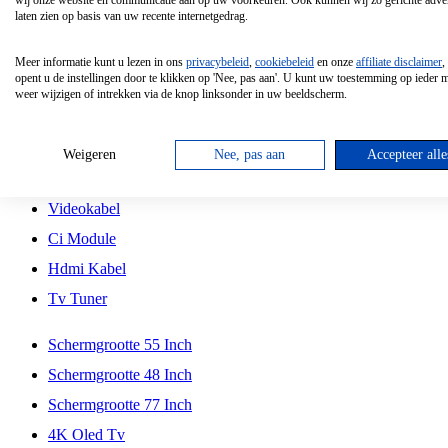
wij onze website en communicatie aan op uw voorkeuren. Ook kunnen wij zo gerichte adver
Tcl
laten zien op basis van uw recente internetgedrag.
Schermgrootte 70 Inch
Meer informatie kunt u lezen in ons
privacybeleid
,
cookiebeleid
en onze
affiliate disclaimer
,
Hd Led Tv
opent u de instellingen door te klikken op 'Nee, pas aan'. U kunt uw toestemming op ieder
weer wijzigen of intrekken via de knop linksonder in uw beeldscherm.
Tv Beugel
Antennekabel
Weigeren
Nee, pas aan
Accepteer alle
Universele Afstandsbediening
Videokabel
Ci Module
Hdmi Kabel
Tv Tuner
Schermgrootte 55 Inch
Schermgrootte 48 Inch
Schermgrootte 77 Inch
4K Oled Tv