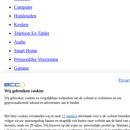
Computer
Huishouden
Keuken
Telefoon En Tablet
Audio
Smart Home
Persoonlijke Verzorging
Gaming
Vrije Tijd
Privac
Philips
Wij gebruiken cookies
Wij gebruiken cookies en vergelijkbare technieken om de website te verbeteren en om
Schermgrootte 24 Inch
gepersonaliseerde inhoud en advertenties aan te bieden.
Schermgrootte 75 Inch
Schermgrootte 85 Inch
Met deze cookies verzamelen wij en onze
11 partners
informatie over u als website bezoeke
volgen we uw internetgedrag binnen en mogelijk ook buiten onze website aan de hand van 
Schermgrootte 98 Inch
factoren, zoals uw IP-adres. Wij bouwen op die wijze uw persoonlijke profiel op. Hiermee 