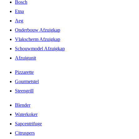
Bosch
Etna
Aeg
Onderbouw Afzuigkap
Vlakscherm Afzuigkap
Schouwmodel Afzuigkap
Afzuigunit
Pizzarette
Gourmetstel
Steengrill
Blender
Waterkoker
Sapcentrifuge
Citruspers