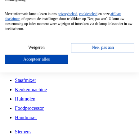
Grillplaat
Meer informatie kunt u lezen in ons
privacybeleid
,
cookiebeleid
en onze
affiliate
Vrijstaande Magnetron
disclaimer
, of opent u de instellingen door te klikken op 'Nee, pas aan'. U kunt uw
toestemming op ieder moment weer wijzigen of intrekken via de knop linksonder in uw
Vrijstaande Kookplaat
beeldscherm.
Inbouw Inductie Kookplaat
Inbouw Gaskookplaat
Weigeren
Nee, pas aan
Inbouw Keramische Kookplaat
Accepteer alles
Kookplaat Accessoires
Staafmixer
Keukenmachine
Hakmolen
Foodprocessor
Handmixer
Siemens