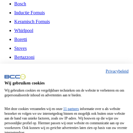
Bosch
Inductie Fornuis
Keramisch Fornuis
Whirlpool
Boretti
Stoves
Bertazzoni
Belling
Privacybeleid
Fitelli
Wij gebruiken cookies
Airfryer
Wij gebruiken cookies en vergelijkbare technieken om de website te verbeteren en om
gepersonaliseerde inhoud en advertenties aan te bieden.
Frituurpan
Contactgrill
Met deze cookies verzamelen wij en onze
11 partners
informatie over u als website
bezoeker en volgen we uw internetgedrag binnen en mogelijk ook buiten onze website
Broodbakmachine
aan de hand van unieke factoren, zoals uw IP-adres. Wij bouwen op die wijze uw
persoonlijke profiel op. Hiermee passen wij onze website en communicatie aan op uw
Broodrooster
voorkeuren. Ook kunnen wij zo gerichte advertenties laten zien op basis van uw recente
internetgedrag.