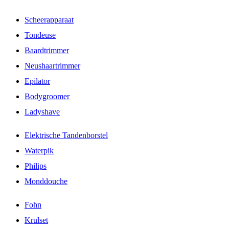
Scheerapparaat
Tondeuse
Baardtrimmer
Neushaartrimmer
Epilator
Bodygroomer
Ladyshave
Elektrische Tandenborstel
Waterpik
Philips
Monddouche
Fohn
Krulset