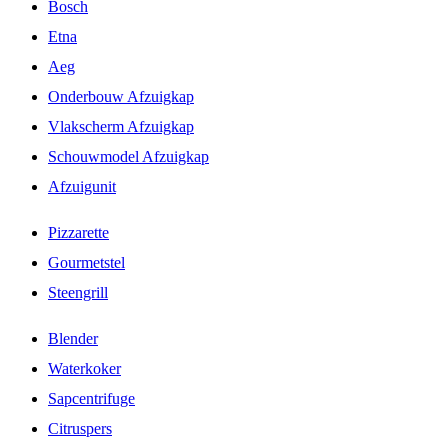
Bosch
Etna
Aeg
Onderbouw Afzuigkap
Vlakscherm Afzuigkap
Schouwmodel Afzuigkap
Afzuigunit
Pizzarette
Gourmetstel
Steengrill
Blender
Waterkoker
Sapcentrifuge
Citruspers