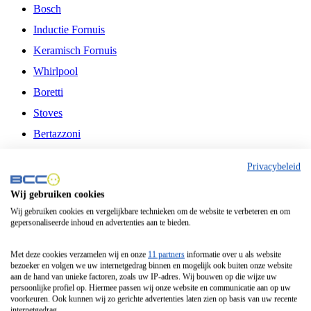
Bosch
Inductie Fornuis
Keramisch Fornuis
Whirlpool
Boretti
Stoves
Bertazzoni
Belling
Privacybeleid
Fitelli
Wij gebruiken cookies
Airfryer
Wij gebruiken cookies en vergelijkbare technieken om de website te verbeteren en om
gepersonaliseerde inhoud en advertenties aan te bieden.
Frituurpan
Contactgrill
Met deze cookies verzamelen wij en onze
11 partners
informatie over u als website
bezoeker en volgen we uw internetgedrag binnen en mogelijk ook buiten onze website
Broodbakmachine
aan de hand van unieke factoren, zoals uw IP-adres. Wij bouwen op die wijze uw
persoonlijke profiel op. Hiermee passen wij onze website en communicatie aan op uw
Broodrooster
voorkeuren. Ook kunnen wij zo gerichte advertenties laten zien op basis van uw recente
internetgedrag.