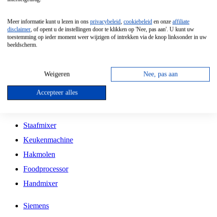
Grillplaat
Meer informatie kunt u lezen in ons
privacybeleid
,
cookiebeleid
en onze
affiliate
Vrijstaande Magnetron
disclaimer
, of opent u de instellingen door te klikken op 'Nee, pas aan'. U kunt uw
toestemming op ieder moment weer wijzigen of intrekken via de knop linksonder in uw
Vrijstaande Kookplaat
beeldscherm.
Inbouw Inductie Kookplaat
Inbouw Gaskookplaat
Weigeren
Nee, pas aan
Inbouw Keramische Kookplaat
Accepteer alles
Kookplaat Accessoires
Staafmixer
Keukenmachine
Hakmolen
Foodprocessor
Handmixer
Siemens