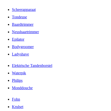
Scheerapparaat
Tondeuse
Baardtrimmer
Neushaartrimmer
Epilator
Bodygroomer
Ladyshave
Elektrische Tandenborstel
Waterpik
Philips
Monddouche
Fohn
Krulset