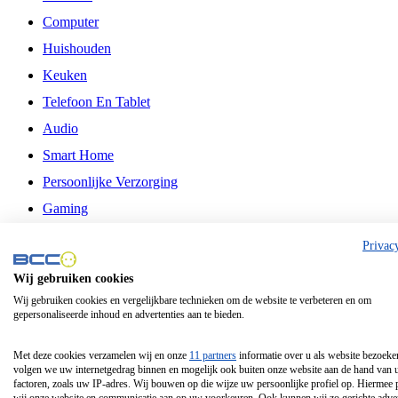
Computer
Huishouden
Keuken
Telefoon En Tablet
Audio
Smart Home
Persoonlijke Verzorging
Gaming
Vrije Tijd
Privac
Philips
Wij gebruiken cookies
Wij gebruiken cookies en vergelijkbare technieken om de website te verbeteren en om
Schermgrootte 24 Inch
gepersonaliseerde inhoud en advertenties aan te bieden.
Schermgrootte 75 Inch
Schermgrootte 85 Inch
Met deze cookies verzamelen wij en onze
11 partners
informatie over u als website bezoeke
volgen we uw internetgedrag binnen en mogelijk ook buiten onze website aan de hand van 
Schermgrootte 98 Inch
factoren, zoals uw IP-adres. Wij bouwen op die wijze uw persoonlijke profiel op. Hiermee 