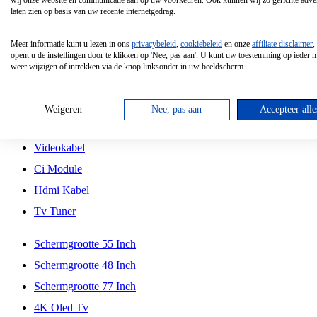
wij onze website en communicatie aan op uw voorkeuren. Ook kunnen wij zo gerichte adver
Tcl
laten zien op basis van uw recente internetgedrag.
Schermgrootte 70 Inch
Meer informatie kunt u lezen in ons
privacybeleid
,
cookiebeleid
en onze
affiliate disclaimer
,
Hd Led Tv
opent u de instellingen door te klikken op 'Nee, pas aan'. U kunt uw toestemming op ieder
weer wijzigen of intrekken via de knop linksonder in uw beeldscherm.
Tv Beugel
Antennekabel
Weigeren
Nee, pas aan
Accepteer alle
Universele Afstandsbediening
Videokabel
Ci Module
Hdmi Kabel
Tv Tuner
Schermgrootte 55 Inch
Schermgrootte 48 Inch
Schermgrootte 77 Inch
4K Oled Tv