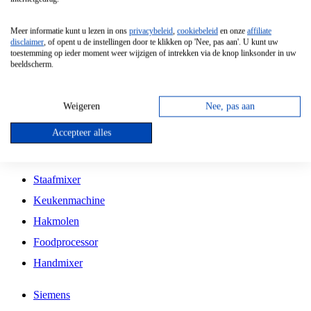
Grillplaat
Meer informatie kunt u lezen in ons
privacybeleid
,
cookiebeleid
en onze
affiliate
Vrijstaande Magnetron
disclaimer
, of opent u de instellingen door te klikken op 'Nee, pas aan'. U kunt uw
toestemming op ieder moment weer wijzigen of intrekken via de knop linksonder in uw
Vrijstaande Kookplaat
beeldscherm.
Inbouw Inductie Kookplaat
Inbouw Gaskookplaat
Weigeren
Nee, pas aan
Inbouw Keramische Kookplaat
Accepteer alles
Kookplaat Accessoires
Staafmixer
Keukenmachine
Hakmolen
Foodprocessor
Handmixer
Siemens