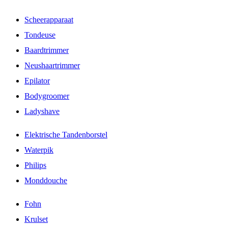
Scheerapparaat
Tondeuse
Baardtrimmer
Neushaartrimmer
Epilator
Bodygroomer
Ladyshave
Elektrische Tandenborstel
Waterpik
Philips
Monddouche
Fohn
Krulset