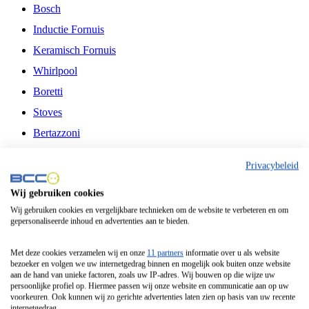
Bosch
Inductie Fornuis
Keramisch Fornuis
Whirlpool
Boretti
Stoves
Bertazzoni
Belling
Privacybeleid
Fitelli
Wij gebruiken cookies
Airfryer
Wij gebruiken cookies en vergelijkbare technieken om de website te verbeteren en om
gepersonaliseerde inhoud en advertenties aan te bieden.
Frituurpan
Contactgrill
Met deze cookies verzamelen wij en onze
11 partners
informatie over u als website
bezoeker en volgen we uw internetgedrag binnen en mogelijk ook buiten onze website
Broodbakmachine
aan de hand van unieke factoren, zoals uw IP-adres. Wij bouwen op die wijze uw
persoonlijke profiel op. Hiermee passen wij onze website en communicatie aan op uw
Broodrooster
voorkeuren. Ook kunnen wij zo gerichte advertenties laten zien op basis van uw recente
internetgedrag.