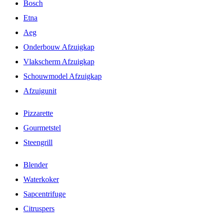
Bosch
Etna
Aeg
Onderbouw Afzuigkap
Vlakscherm Afzuigkap
Schouwmodel Afzuigkap
Afzuigunit
Pizzarette
Gourmetstel
Steengrill
Blender
Waterkoker
Sapcentrifuge
Citruspers