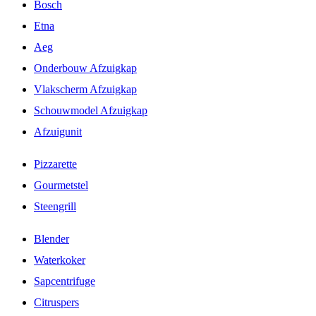
Bosch
Etna
Aeg
Onderbouw Afzuigkap
Vlakscherm Afzuigkap
Schouwmodel Afzuigkap
Afzuigunit
Pizzarette
Gourmetstel
Steengrill
Blender
Waterkoker
Sapcentrifuge
Citruspers