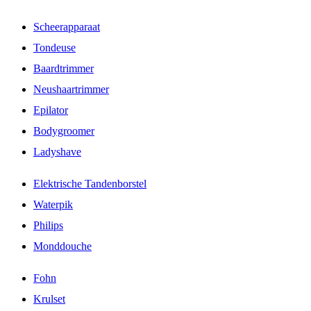
Scheerapparaat
Tondeuse
Baardtrimmer
Neushaartrimmer
Epilator
Bodygroomer
Ladyshave
Elektrische Tandenborstel
Waterpik
Philips
Monddouche
Fohn
Krulset