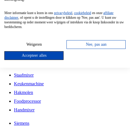
Grillplaat
Meer informatie kunt u lezen in ons
privacybeleid
,
cookiebeleid
en onze
affiliate
Vrijstaande Magnetron
disclaimer
, of opent u de instellingen door te klikken op 'Nee, pas aan'. U kunt uw
toestemming op ieder moment weer wijzigen of intrekken via de knop linksonder in uw
Vrijstaande Kookplaat
beeldscherm.
Inbouw Inductie Kookplaat
Inbouw Gaskookplaat
Weigeren
Nee, pas aan
Inbouw Keramische Kookplaat
Accepteer alles
Kookplaat Accessoires
Staafmixer
Keukenmachine
Hakmolen
Foodprocessor
Handmixer
Siemens