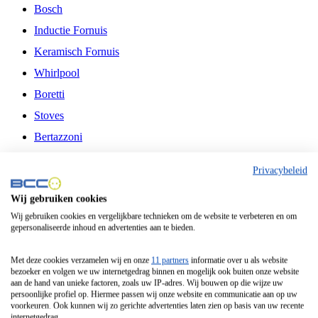
Bosch
Inductie Fornuis
Keramisch Fornuis
Whirlpool
Boretti
Stoves
Bertazzoni
Belling
Privacybeleid
Fitelli
Wij gebruiken cookies
Airfryer
Wij gebruiken cookies en vergelijkbare technieken om de website te verbeteren en om
gepersonaliseerde inhoud en advertenties aan te bieden.
Frituurpan
Contactgrill
Met deze cookies verzamelen wij en onze
11 partners
informatie over u als website
bezoeker en volgen we uw internetgedrag binnen en mogelijk ook buiten onze website
Broodbakmachine
aan de hand van unieke factoren, zoals uw IP-adres. Wij bouwen op die wijze uw
persoonlijke profiel op. Hiermee passen wij onze website en communicatie aan op uw
Broodrooster
voorkeuren. Ook kunnen wij zo gerichte advertenties laten zien op basis van uw recente
internetgedrag.