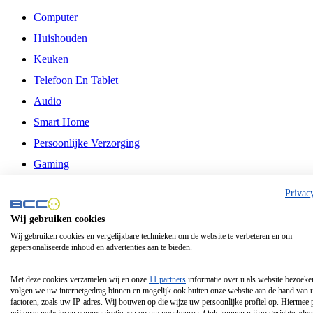
Computer
Huishouden
Keuken
Telefoon En Tablet
Audio
Smart Home
Persoonlijke Verzorging
Gaming
Vrije Tijd
Privac
Philips
Wij gebruiken cookies
Wij gebruiken cookies en vergelijkbare technieken om de website te verbeteren en om
Schermgrootte 24 Inch
gepersonaliseerde inhoud en advertenties aan te bieden.
Schermgrootte 75 Inch
Schermgrootte 85 Inch
Met deze cookies verzamelen wij en onze
11 partners
informatie over u als website bezoeke
volgen we uw internetgedrag binnen en mogelijk ook buiten onze website aan de hand van 
Schermgrootte 98 Inch
factoren, zoals uw IP-adres. Wij bouwen op die wijze uw persoonlijke profiel op. Hiermee 