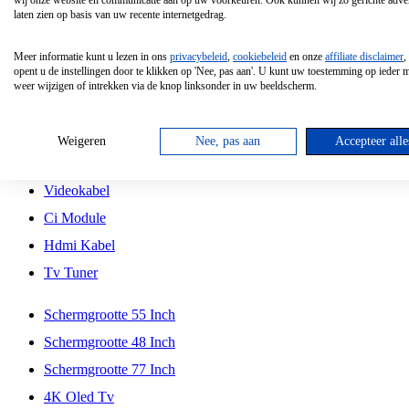
wij onze website en communicatie aan op uw voorkeuren. Ook kunnen wij zo gerichte adver
Tcl
laten zien op basis van uw recente internetgedrag.
Schermgrootte 70 Inch
Meer informatie kunt u lezen in ons
privacybeleid
,
cookiebeleid
en onze
affiliate disclaimer
,
Hd Led Tv
opent u de instellingen door te klikken op 'Nee, pas aan'. U kunt uw toestemming op ieder
weer wijzigen of intrekken via de knop linksonder in uw beeldscherm.
Tv Beugel
Antennekabel
Weigeren
Nee, pas aan
Accepteer alle
Universele Afstandsbediening
Videokabel
Ci Module
Hdmi Kabel
Tv Tuner
Schermgrootte 55 Inch
Schermgrootte 48 Inch
Schermgrootte 77 Inch
4K Oled Tv