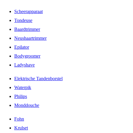
Scheerapparaat
Tondeuse
Baardtrimmer
Neushaartrimmer
Epilator
Bodygroomer
Ladyshave
Elektrische Tandenborstel
Waterpik
Philips
Monddouche
Fohn
Krulset