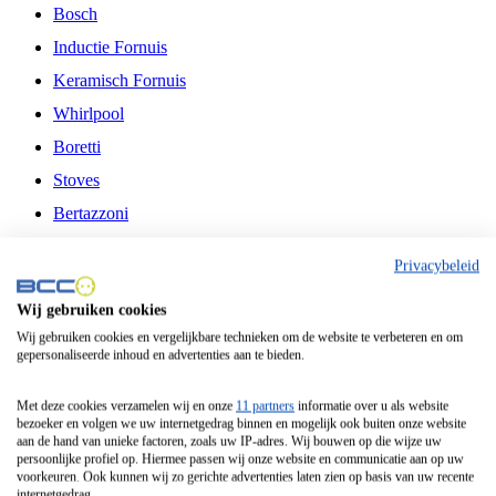
Bosch
Inductie Fornuis
Keramisch Fornuis
Whirlpool
Boretti
Stoves
Bertazzoni
Belling
Privacybeleid
Fitelli
Wij gebruiken cookies
Airfryer
Wij gebruiken cookies en vergelijkbare technieken om de website te verbeteren en om
gepersonaliseerde inhoud en advertenties aan te bieden.
Frituurpan
Contactgrill
Met deze cookies verzamelen wij en onze
11 partners
informatie over u als website
bezoeker en volgen we uw internetgedrag binnen en mogelijk ook buiten onze website
Broodbakmachine
aan de hand van unieke factoren, zoals uw IP-adres. Wij bouwen op die wijze uw
persoonlijke profiel op. Hiermee passen wij onze website en communicatie aan op uw
Broodrooster
voorkeuren. Ook kunnen wij zo gerichte advertenties laten zien op basis van uw recente
internetgedrag.