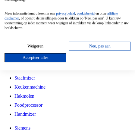
Grillplaat
Meer informatie kunt u lezen in ons
privacybeleid
,
cookiebeleid
en onze
affiliate
Vrijstaande Magnetron
disclaimer
, of opent u de instellingen door te klikken op 'Nee, pas aan'. U kunt uw
toestemming op ieder moment weer wijzigen of intrekken via de knop linksonder in uw
Vrijstaande Kookplaat
beeldscherm.
Inbouw Inductie Kookplaat
Inbouw Gaskookplaat
Weigeren
Nee, pas aan
Inbouw Keramische Kookplaat
Accepteer alles
Kookplaat Accessoires
Staafmixer
Keukenmachine
Hakmolen
Foodprocessor
Handmixer
Siemens