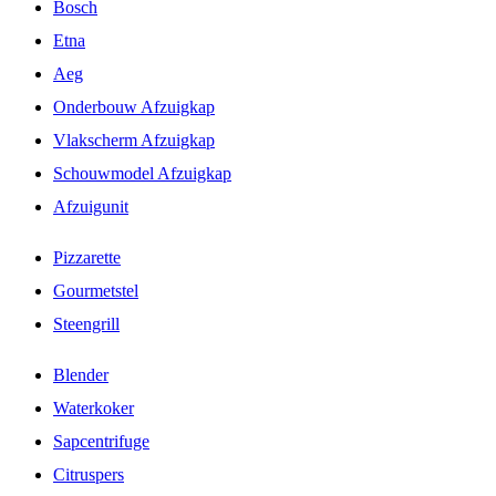
Bosch
Etna
Aeg
Onderbouw Afzuigkap
Vlakscherm Afzuigkap
Schouwmodel Afzuigkap
Afzuigunit
Pizzarette
Gourmetstel
Steengrill
Blender
Waterkoker
Sapcentrifuge
Citruspers