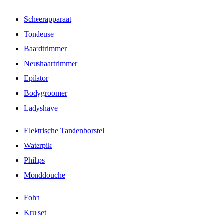
Scheerapparaat
Tondeuse
Baardtrimmer
Neushaartrimmer
Epilator
Bodygroomer
Ladyshave
Elektrische Tandenborstel
Waterpik
Philips
Monddouche
Fohn
Krulset