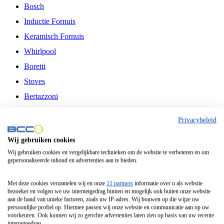
Bosch
Inductie Fornuis
Keramisch Fornuis
Whirlpool
Boretti
Stoves
Bertazzoni
Belling
Privacybeleid
Fitelli
Wij gebruiken cookies
Airfryer
Wij gebruiken cookies en vergelijkbare technieken om de website te verbeteren en om
gepersonaliseerde inhoud en advertenties aan te bieden.
Frituurpan
Contactgrill
Met deze cookies verzamelen wij en onze
11 partners
informatie over u als website
bezoeker en volgen we uw internetgedrag binnen en mogelijk ook buiten onze website
Broodbakmachine
aan de hand van unieke factoren, zoals uw IP-adres. Wij bouwen op die wijze uw
persoonlijke profiel op. Hiermee passen wij onze website en communicatie aan op uw
Broodrooster
voorkeuren. Ook kunnen wij zo gerichte advertenties laten zien op basis van uw recente
internetgedrag.