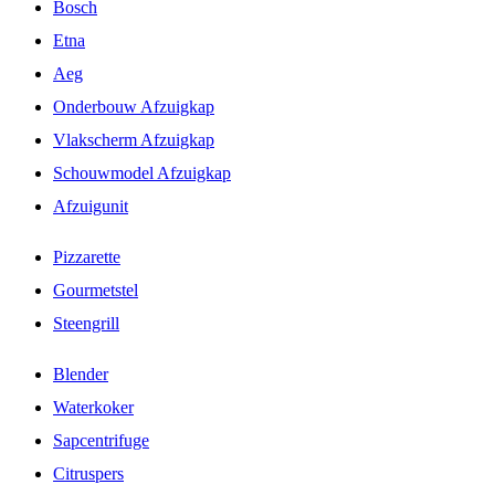
Bosch
Etna
Aeg
Onderbouw Afzuigkap
Vlakscherm Afzuigkap
Schouwmodel Afzuigkap
Afzuigunit
Pizzarette
Gourmetstel
Steengrill
Blender
Waterkoker
Sapcentrifuge
Citruspers