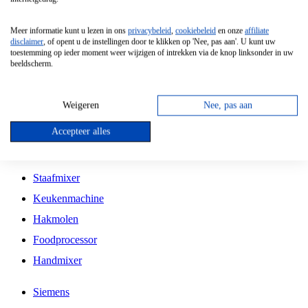
Grillplaat
Meer informatie kunt u lezen in ons
privacybeleid
,
cookiebeleid
en onze
affiliate
Vrijstaande Magnetron
disclaimer
, of opent u de instellingen door te klikken op 'Nee, pas aan'. U kunt uw
toestemming op ieder moment weer wijzigen of intrekken via de knop linksonder in uw
Vrijstaande Kookplaat
beeldscherm.
Inbouw Inductie Kookplaat
Inbouw Gaskookplaat
Weigeren
Nee, pas aan
Inbouw Keramische Kookplaat
Accepteer alles
Kookplaat Accessoires
Staafmixer
Keukenmachine
Hakmolen
Foodprocessor
Handmixer
Siemens