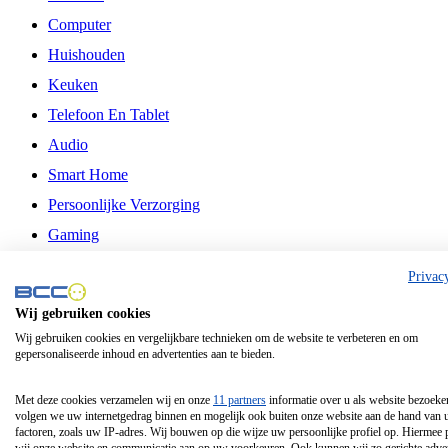
Computer
Huishouden
Keuken
Telefoon En Tablet
Audio
Smart Home
Persoonlijke Verzorging
Gaming
Vrije Tijd
Privac
Philips
Wij gebruiken cookies
Wij gebruiken cookies en vergelijkbare technieken om de website te verbeteren en om
Schermgrootte 24 Inch
gepersonaliseerde inhoud en advertenties aan te bieden.
Schermgrootte 75 Inch
Schermgrootte 85 Inch
Met deze cookies verzamelen wij en onze
11 partners
informatie over u als website bezoeke
volgen we uw internetgedrag binnen en mogelijk ook buiten onze website aan de hand van 
Schermgrootte 98 Inch
factoren, zoals uw IP-adres. Wij bouwen op die wijze uw persoonlijke profiel op. Hiermee 