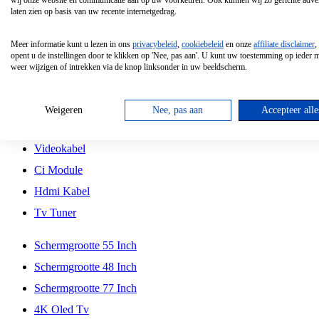
wij onze website en communicatie aan op uw voorkeuren. Ook kunnen wij zo gerichte adver
Tcl
laten zien op basis van uw recente internetgedrag.
Schermgrootte 70 Inch
Meer informatie kunt u lezen in ons
privacybeleid
,
cookiebeleid
en onze
affiliate disclaimer
,
Hd Led Tv
opent u de instellingen door te klikken op 'Nee, pas aan'. U kunt uw toestemming op ieder
weer wijzigen of intrekken via de knop linksonder in uw beeldscherm.
Tv Beugel
Antennekabel
Weigeren
Nee, pas aan
Accepteer alle
Universele Afstandsbediening
Videokabel
Ci Module
Hdmi Kabel
Tv Tuner
Schermgrootte 55 Inch
Schermgrootte 48 Inch
Schermgrootte 77 Inch
4K Oled Tv