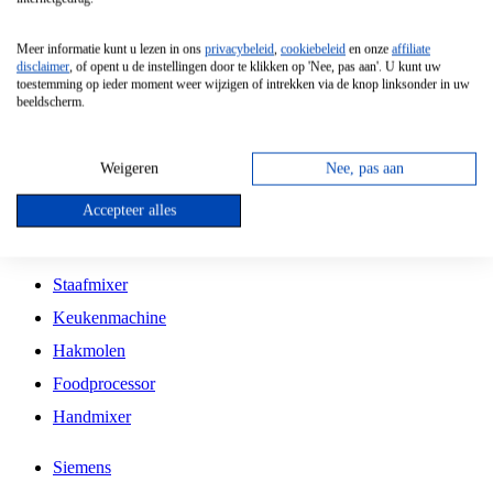
Grillplaat
Meer informatie kunt u lezen in ons
privacybeleid
,
cookiebeleid
en onze
affiliate
Vrijstaande Magnetron
disclaimer
, of opent u de instellingen door te klikken op 'Nee, pas aan'. U kunt uw
toestemming op ieder moment weer wijzigen of intrekken via de knop linksonder in uw
Vrijstaande Kookplaat
beeldscherm.
Inbouw Inductie Kookplaat
Inbouw Gaskookplaat
Weigeren
Nee, pas aan
Inbouw Keramische Kookplaat
Accepteer alles
Kookplaat Accessoires
Staafmixer
Keukenmachine
Hakmolen
Foodprocessor
Handmixer
Siemens