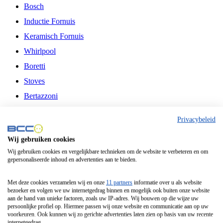
Bosch
Inductie Fornuis
Keramisch Fornuis
Whirlpool
Boretti
Stoves
Bertazzoni
Belling
Privacybeleid
Fitelli
Wij gebruiken cookies
Airfryer
Wij gebruiken cookies en vergelijkbare technieken om de website te verbeteren en om
gepersonaliseerde inhoud en advertenties aan te bieden.
Frituurpan
Contactgrill
Met deze cookies verzamelen wij en onze
11 partners
informatie over u als website
bezoeker en volgen we uw internetgedrag binnen en mogelijk ook buiten onze website
Broodbakmachine
aan de hand van unieke factoren, zoals uw IP-adres. Wij bouwen op die wijze uw
persoonlijke profiel op. Hiermee passen wij onze website en communicatie aan op uw
Broodrooster
voorkeuren. Ook kunnen wij zo gerichte advertenties laten zien op basis van uw recente
internetgedrag.