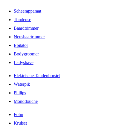
Scheerapparaat
Tondeuse
Baardtrimmer
Neushaartrimmer
Epilator
Bodygroomer
Ladyshave
Elektrische Tandenborstel
Waterpik
Philips
Monddouche
Fohn
Krulset