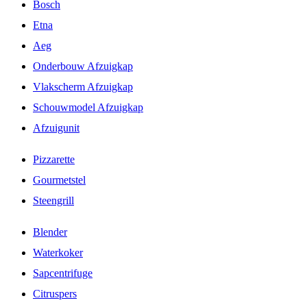
Bosch
Etna
Aeg
Onderbouw Afzuigkap
Vlakscherm Afzuigkap
Schouwmodel Afzuigkap
Afzuigunit
Pizzarette
Gourmetstel
Steengrill
Blender
Waterkoker
Sapcentrifuge
Citruspers